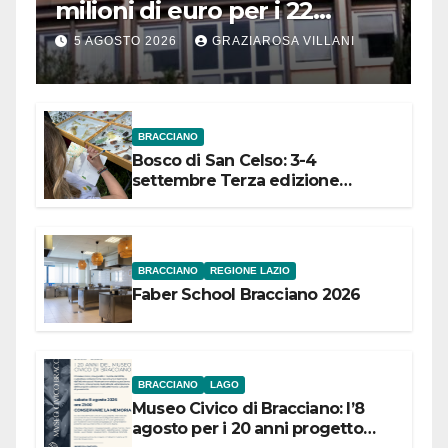
milioni di euro per i 22
Comuni dell’Etruria
5 AGOSTO 2026
GRAZIAROSA VILLANI
Meridionale
BRACCIANO
Bosco di San Celso: 3-4
settembre Terza edizione
Festival “Storie in cielo e in terra”
BRACCIANO
REGIONE LAZIO
Faber School Bracciano 2026
BRACCIANO
LAGO
Museo Civico di Bracciano: l’8
agosto per i 20 anni progetto