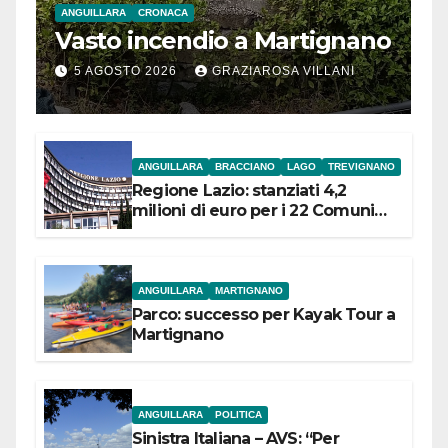
ANGUILLARA
CRONACA
Vasto incendio a Martignano
5 AGOSTO 2026
GRAZIAROSA VILLANI
ANGUILLARA
BRACCIANO
LAGO
TREVIGNANO
Regione Lazio: stanziati 4,2
milioni di euro per i 22 Comuni
dell’Etruria Meridionale
ANGUILLARA
MARTIGNANO
Parco: successo per Kayak Tour a
Martignano
ANGUILLARA
POLITICA
Sinistra Italiana – AVS: “Per