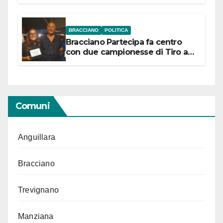
“Conservare la memoria”
BRACCIANO
POLITICA
Bracciano Partecipa fa centro
con due campionesse di Tiro a
Segno in vista delle urne
Comuni
Anguillara
Bracciano
Trevignano
Manziana