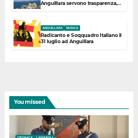
Anguillara servono trasparenza,
partecipazione e scelte politiche
coraggiose”
ANGUILLARA
MUSICA
Radicanto e Soqquadro Italiano il
31 luglio ad Anguillara
You missed
CRONACA
LADISPOLI