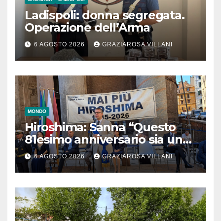
Ladispoli: donna segregata.
Operazione dell’Arma
6 AGOSTO 2026
GRAZIAROSA VILLANI
MONDO
Hiroshima: Sanna “Questo
81esimo anniversario sia un
monito per tutti”
6 AGOSTO 2026
GRAZIAROSA VILLANI