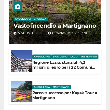
ANGUILLARA
CRONACA
Vasto incendio a Martignano
5 AGOSTO 2026
GRAZIAROSA VILLANI
ANGUILLARA
BRACCIANO
LAGO
TREVIGNANO
Regione Lazio: stanziati 4,2
milioni di euro per i 22 Comuni
dell’Etruria Meridionale
ANGUILLARA
MARTIGNANO
Parco: successo per Kayak Tour a
Martignano