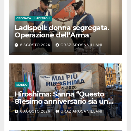
CRONACA
LADISPOLI
Ladispoli: donna segregata.
Operazione dell’Arma
6 AGOSTO 2026
GRAZIAROSA VILLANI
MONDO
Hiroshima: Sanna “Questo
81esimo anniversario sia un
monito per tutti”
6 AGOSTO 2026
GRAZIAROSA VILLANI