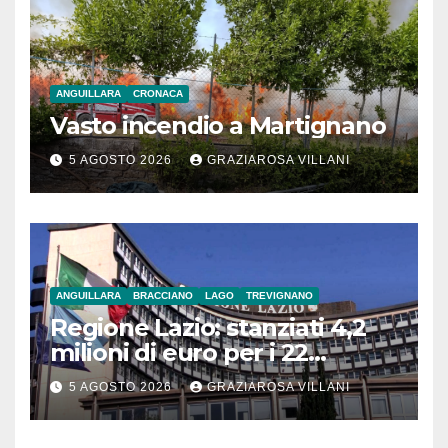
ANGUILLARA
CRONACA
Vasto incendio a Martignano
5 AGOSTO 2026
GRAZIAROSA VILLANI
ANGUILLARA
BRACCIANO
LAGO
TREVIGNANO
Regione Lazio: stanziati 4,2
milioni di euro per i 22
Comuni dell’Etruria
5 AGOSTO 2026
GRAZIAROSA VILLANI
Meridionale