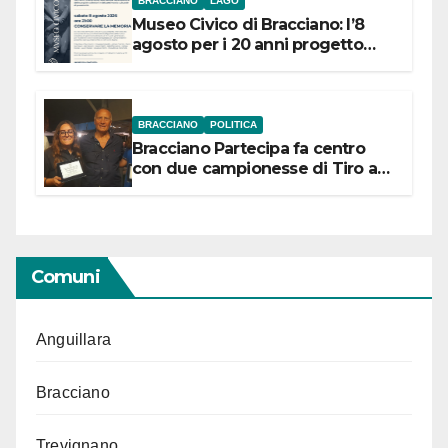
BRACCIANO
LAGO
Museo Civico di Bracciano: l’8
agosto per i 20 anni progetto
“Conservare la memoria”
BRACCIANO
POLITICA
Bracciano Partecipa fa centro
con due campionesse di Tiro a
Segno in vista delle urne
Comuni
Anguillara
Bracciano
Trevignano