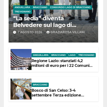
ANGUILLARA
BRACCIANO
CONSORZIO LAGO DI BRACCIANO
TREVIGNANO
“La sedia” diventa
Belvedere sul lago di
Bracciano: ieri
7 AGOSTO 2026
GRAZIAROSA VILLANI
l’inaugurazione
ANGUILLARA
BRACCIANO
LAGO
TREVIGNANO
Regione Lazio: stanziati 4,2
milioni di euro per i 22 Comuni
dell’Etruria Meridionale
BRACCIANO
Bosco di San Celso: 3-4
settembre Terza edizione
Festival “Storie in cielo e in terra”