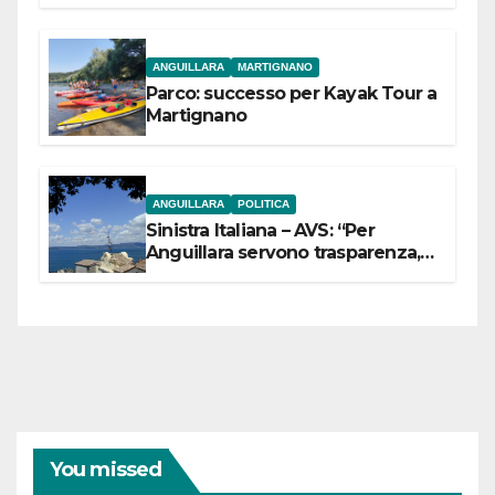
dell’Etruria Meridionale
ANGUILLARA
MARTIGNANO
Parco: successo per Kayak Tour a
Martignano
ANGUILLARA
POLITICA
Sinistra Italiana – AVS: “Per
Anguillara servono trasparenza,
partecipazione e scelte politiche
coraggiose”
You missed