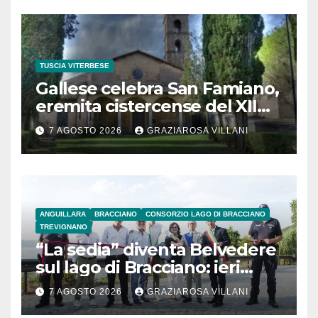
TUSCIA VITERBESE
Gallese celebra San Famiano,
eremita cistercense del XII
secolo
7 AGOSTO 2026
GRAZIAROSA VILLANI
ANGUILLARA
BRACCIANO
CONSORZIO LAGO DI BRACCIANO
TREVIGNANO
“La sedia” diventa Belvedere
sul lago di Bracciano: ieri
l’inaugurazione
7 AGOSTO 2026
GRAZIAROSA VILLANI