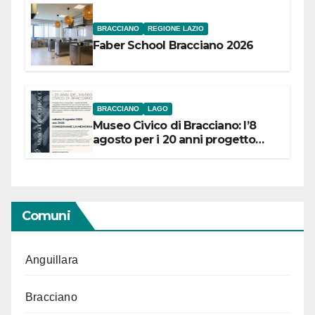
BRACCIANO
REGIONE LAZIO
Faber School Bracciano 2026
BRACCIANO
LAGO
Museo Civico di Bracciano: l’8
agosto per i 20 anni progetto
“Conservare la memoria”
Comuni
Anguillara
Bracciano