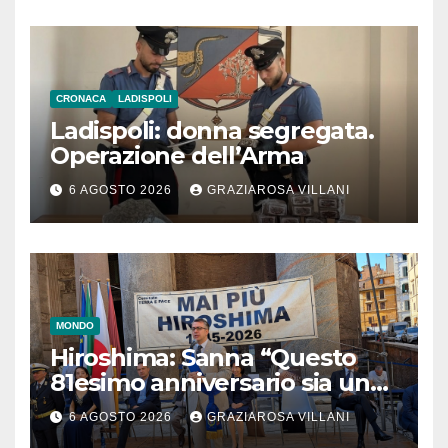
CRONACA
LADISPOLI
Ladispoli: donna segregata.
Operazione dell’Arma
6 AGOSTO 2026
GRAZIAROSA VILLANI
MONDO
Hiroshima: Sanna “Questo
81esimo anniversario sia un
monito per tutti”
6 AGOSTO 2026
GRAZIAROSA VILLANI