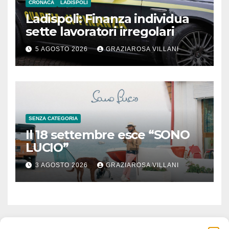
CRONACA
LADISPOLI
Ladispoli: Finanza individua
sette lavoratori irregolari
5 AGOSTO 2026
GRAZIAROSA VILLANI
SENZA CATEGORIA
Il 18 settembre esce “SONO
LUCIO”
3 AGOSTO 2026
GRAZIAROSA VILLANI