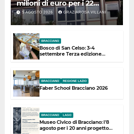
milioni di euro per i 22
Comuni dell’Etruria
5 AGOSTO 2026
GRAZIAROSA VILLANI
Meridionale
BRACCIANO
Bosco di San Celso: 3-4
settembre Terza edizione
Festival “Storie in cielo e in terra”
BRACCIANO
REGIONE LAZIO
Faber School Bracciano 2026
BRACCIANO
LAGO
Museo Civico di Bracciano: l’8
agosto per i 20 anni progetto