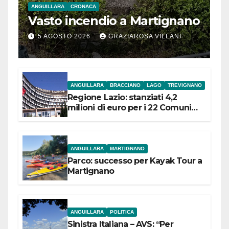
ANGUILLARA
CRONACA
Vasto incendio a Martignano
5 AGOSTO 2026
GRAZIAROSA VILLANI
ANGUILLARA
BRACCIANO
LAGO
TREVIGNANO
Regione Lazio: stanziati 4,2
milioni di euro per i 22 Comuni
dell’Etruria Meridionale
ANGUILLARA
MARTIGNANO
Parco: successo per Kayak Tour a
Martignano
ANGUILLARA
POLITICA
Sinistra Italiana – AVS: “Per