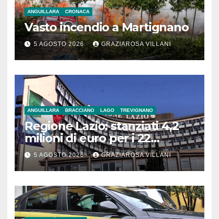
ANGUILLARA
CRONACA
Vasto incendio a Martignano
5 AGOSTO 2026
GRAZIAROSA VILLANI
ANGUILLARA
BRACCIANO
LAGO
TREVIGNANO
Regione Lazio: stanziati 4,2
milioni di euro per i 22
Comuni dell’Etruria
5 AGOSTO 2026
GRAZIAROSA VILLANI
Meridionale