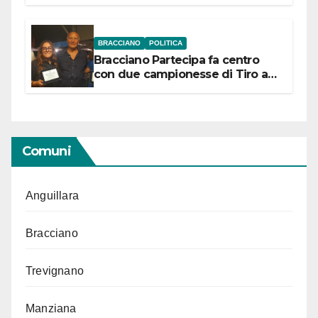
“Conservare la memoria”
BRACCIANO
POLITICA
Bracciano Partecipa fa centro
con due campionesse di Tiro a
Segno in vista delle urne
Comuni
Anguillara
Bracciano
Trevignano
Manziana