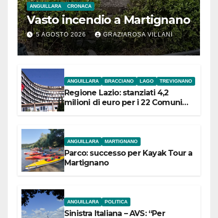
ANGUILLARA
CRONACA
Vasto incendio a Martignano
5 AGOSTO 2026
GRAZIAROSA VILLANI
ANGUILLARA
BRACCIANO
LAGO
TREVIGNANO
Regione Lazio: stanziati 4,2
milioni di euro per i 22 Comuni
dell’Etruria Meridionale
ANGUILLARA
MARTIGNANO
Parco: successo per Kayak Tour a
Martignano
ANGUILLARA
POLITICA
Sinistra Italiana – AVS: “Per