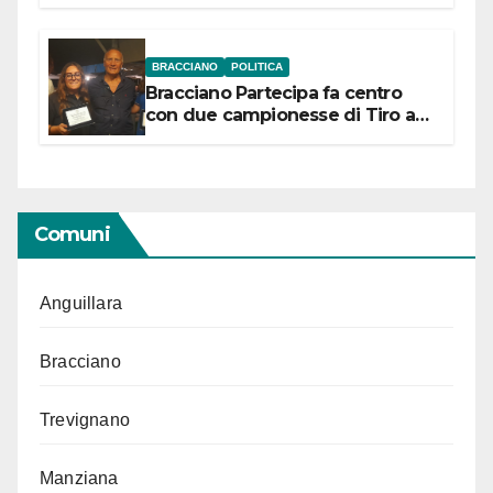
“Conservare la memoria”
BRACCIANO
POLITICA
Bracciano Partecipa fa centro
con due campionesse di Tiro a
Segno in vista delle urne
Comuni
Anguillara
Bracciano
Trevignano
Manziana