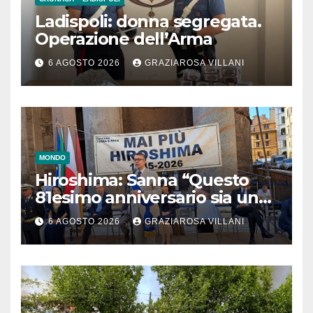
Ladispoli: donna segregata.
Operazione dell’Arma
6 AGOSTO 2026
GRAZIAROSA VILLANI
MONDO
Hiroshima: Sanna “Questo
81esimo anniversario sia un
monito per tutti”
6 AGOSTO 2026
GRAZIAROSA VILLANI