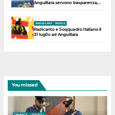
Anguillara servono trasparenza,
partecipazione e scelte politiche
coraggiose”
ANGUILLARA
MUSICA
Radicanto e Soqquadro Italiano il
31 luglio ad Anguillara
You missed
CRONACA
LADISPOLI