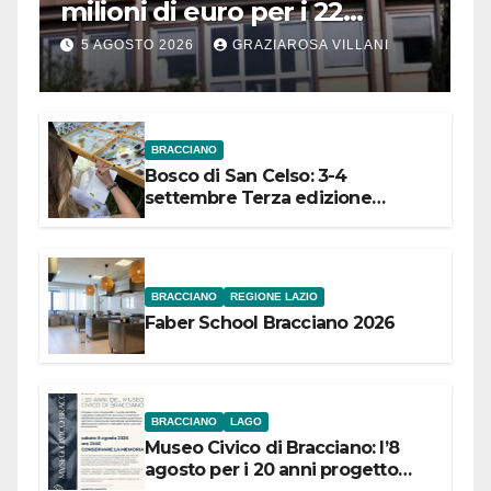
milioni di euro per i 22
Comuni dell’Etruria
5 AGOSTO 2026
GRAZIAROSA VILLANI
Meridionale
BRACCIANO
Bosco di San Celso: 3-4
settembre Terza edizione
Festival “Storie in cielo e in terra”
BRACCIANO
REGIONE LAZIO
Faber School Bracciano 2026
BRACCIANO
LAGO
Museo Civico di Bracciano: l’8
agosto per i 20 anni progetto