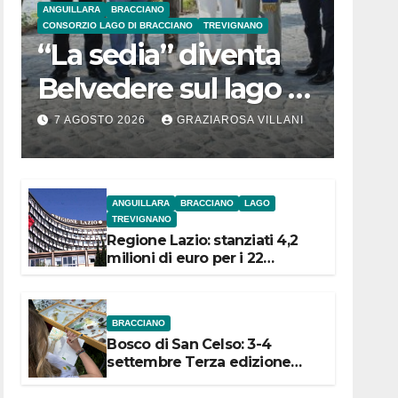
ANGUILLARA
BRACCIANO
CONSORZIO LAGO DI BRACCIANO
TREVIGNANO
“La sedia” diventa
Belvedere sul lago di
Bracciano: ieri
7 AGOSTO 2026
GRAZIAROSA VILLANI
l’inaugurazione
ANGUILLARA
BRACCIANO
LAGO
TREVIGNANO
Regione Lazio: stanziati 4,2
milioni di euro per i 22
Comuni dell’Etruria
Meridionale
BRACCIANO
Bosco di San Celso: 3-4
settembre Terza edizione
Festival “Storie in cielo e in
terra”