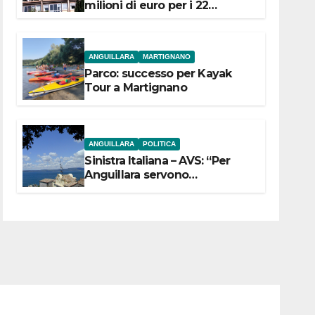
milioni di euro per i 22
Comuni dell’Etruria
Meridionale
ANGUILLARA
MARTIGNANO
Parco: successo per Kayak
Tour a Martignano
ANGUILLARA
POLITICA
Sinistra Italiana – AVS: “Per
Anguillara servono
trasparenza, partecipazione e
scelte politiche coraggiose”