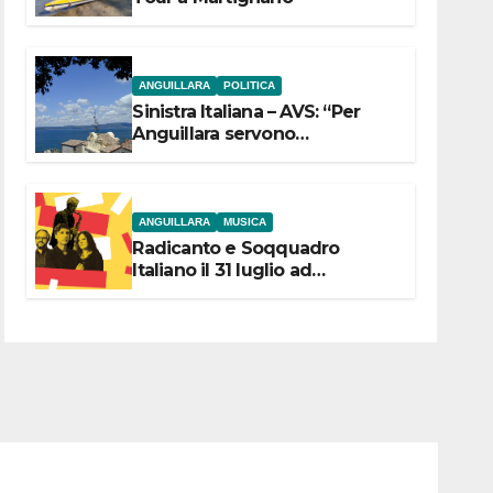
ANGUILLARA
POLITICA
Sinistra Italiana – AVS: “Per
Anguillara servono
trasparenza, partecipazione e
scelte politiche coraggiose”
ANGUILLARA
MUSICA
Radicanto e Soqquadro
Italiano il 31 luglio ad
Anguillara