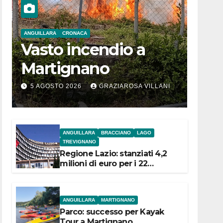
ANGUILLARA
CRONACA
Vasto incendio a
Martignano
5 AGOSTO 2026
GRAZIAROSA VILLANI
ANGUILLARA
BRACCIANO
LAGO
TREVIGNANO
Regione Lazio: stanziati 4,2
milioni di euro per i 22
Comuni dell’Etruria
Meridionale
ANGUILLARA
MARTIGNANO
Parco: successo per Kayak
Tour a Martignano