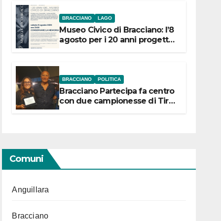
BRACCIANO
LAGO
Museo Civico di Bracciano: l’8
agosto per i 20 anni progetto
“Conservare la memoria”
BRACCIANO
POLITICA
Bracciano Partecipa fa centro
con due campionesse di Tiro
a Segno in vista delle urne
Comuni
Anguillara
Bracciano