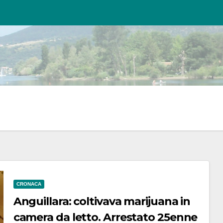
CRONACA
Anguillara: coltivava marijuana in
camera da letto. Arrestato 25enne