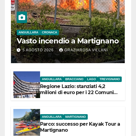
ANGUILLARA
CRONACA
Vasto incendio a Martignano
5 AGOSTO 2026
GRAZIAROSA VILLANI
ANGUILLARA
BRACCIANO
LAGO
TREVIGNANO
Regione Lazio: stanziati 4,2
milioni di euro per i 22 Comuni
dell’Etruria Meridionale
ANGUILLARA
MARTIGNANO
Parco: successo per Kayak Tour a
Martignano