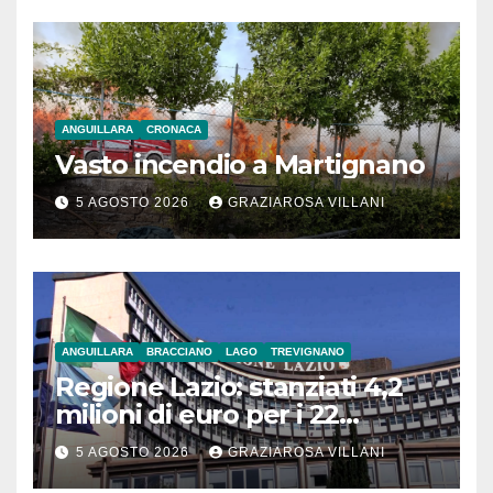
ANGUILLARA
CRONACA
Vasto incendio a Martignano
5 AGOSTO 2026
GRAZIAROSA VILLANI
ANGUILLARA
BRACCIANO
LAGO
TREVIGNANO
Regione Lazio: stanziati 4,2
milioni di euro per i 22
Comuni dell’Etruria
5 AGOSTO 2026
GRAZIAROSA VILLANI
Meridionale