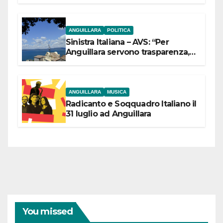
ANGUILLARA
POLITICA
Sinistra Italiana – AVS: “Per
Anguillara servono trasparenza,
partecipazione e scelte politiche
coraggiose”
ANGUILLARA
MUSICA
Radicanto e Soqquadro Italiano il
31 luglio ad Anguillara
You missed