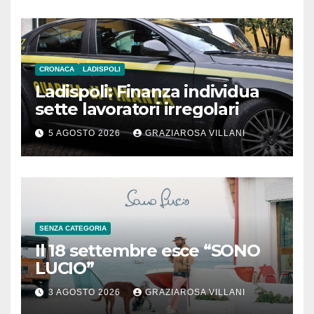
CRONACA
LADISPOLI
Ladispoli: Finanza individua
sette lavoratori irregolari
5 AGOSTO 2026
GRAZIAROSA VILLANI
SENZA CATEGORIA
Il 18 settembre esce “SONO
LUCIO”
3 AGOSTO 2026
GRAZIAROSA VILLANI