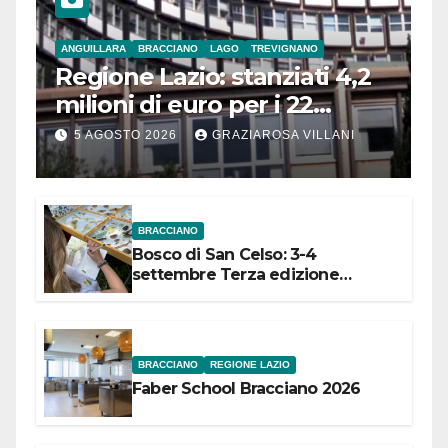
ANGUILLARA
BRACCIANO
LAGO
TREVIGNANO
Regione Lazio: stanziati 4,2
milioni di euro per i 22
Comuni dell’Etruria
5 AGOSTO 2026
GRAZIAROSA VILLANI
Meridionale
BRACCIANO
Bosco di San Celso: 3-4
settembre Terza edizione
Festival “Storie in cielo e in terra”
BRACCIANO
REGIONE LAZIO
Faber School Bracciano 2026