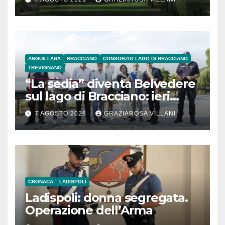
ANGUILLARA
BRACCIANO
CONSORZIO LAGO DI BRACCIANO
TREVIGNANO
“La sedia” diventa Belvedere
sul lago di Bracciano: ieri
l’inaugurazione
7 AGOSTO 2026
GRAZIAROSA VILLANI
CRONACA
LADISPOLI
Ladispoli: donna segregata.
Operazione dell’Arma