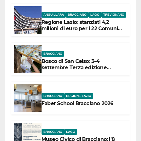
ANGUILLARA
BRACCIANO
LAGO
TREVIGNANO
Regione Lazio: stanziati 4,2
milioni di euro per i 22 Comuni
dell’Etruria Meridionale
BRACCIANO
Bosco di San Celso: 3-4
settembre Terza edizione
Festival “Storie in cielo e in terra”
BRACCIANO
REGIONE LAZIO
Faber School Bracciano 2026
BRACCIANO
LAGO
Museo Civico di Bracciano: l’8