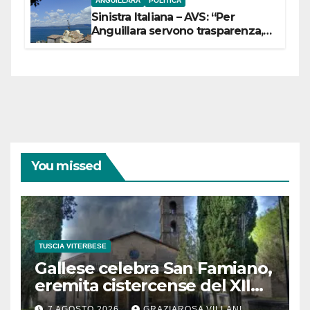
ANGUILLARA
POLITICA
Sinistra Italiana – AVS: “Per
Anguillara servono trasparenza,
partecipazione e scelte politiche
coraggiose”
You missed
TUSCIA VITERBESE
Gallese celebra San Famiano,
eremita cistercense del XII
secolo
7 AGOSTO 2026
GRAZIAROSA VILLANI