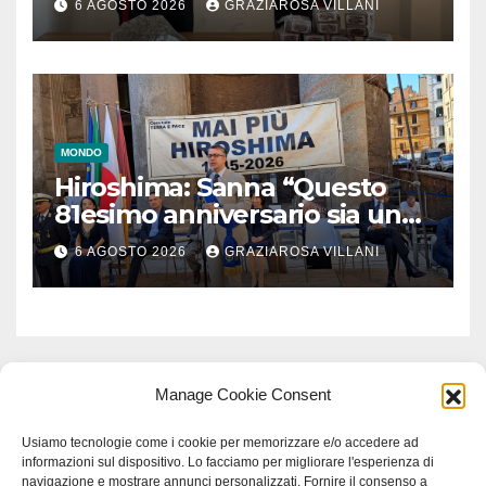
6 AGOSTO 2026
GRAZIAROSA VILLANI
MONDO
Hiroshima: Sanna “Questo
81esimo anniversario sia un
monito per tutti”
6 AGOSTO 2026
GRAZIAROSA VILLANI
Manage Cookie Consent
Usiamo tecnologie come i cookie per memorizzare e/o accedere ad
informazioni sul dispositivo. Lo facciamo per migliorare l'esperienza di
navigazione e mostrare annunci personalizzati. Fornire il consenso a