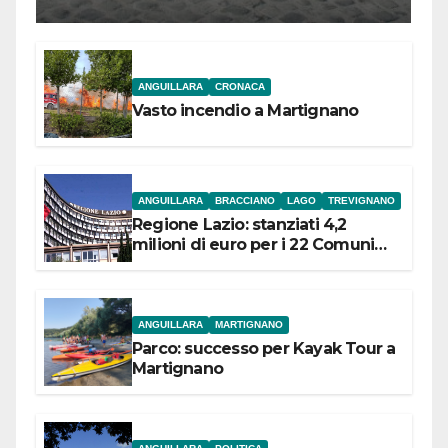
l’inaugurazione
ANGUILLARA
CRONACA
Vasto incendio a Martignano
ANGUILLARA
BRACCIANO
LAGO
TREVIGNANO
Regione Lazio: stanziati 4,2
milioni di euro per i 22 Comuni
dell’Etruria Meridionale
ANGUILLARA
MARTIGNANO
Parco: successo per Kayak Tour a
Martignano