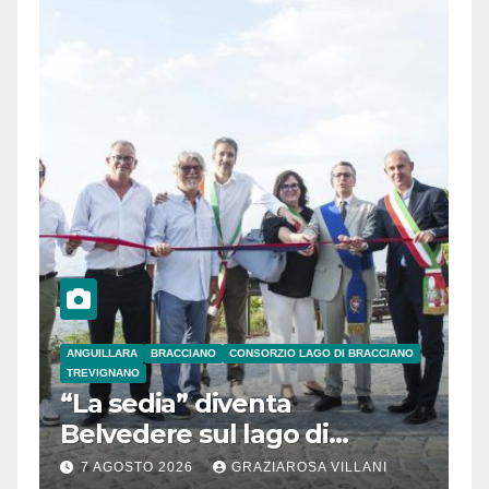
ANGUILLARA
BRACCIANO
CONSORZIO LAGO DI BRACCIANO
TREVIGNANO
“La sedia” diventa
Belvedere sul lago di
Bracciano: ieri
7 AGOSTO 2026
GRAZIAROSA VILLANI