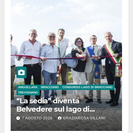
ANGUILLARA
BRACCIANO
CONSORZIO LAGO DI BRACCIANO
TREVIGNANO
“La sedia” diventa
Belvedere sul lago di
Bracciano: ieri
7 AGOSTO 2026
GRAZIAROSA VILLANI
l’inaugurazione