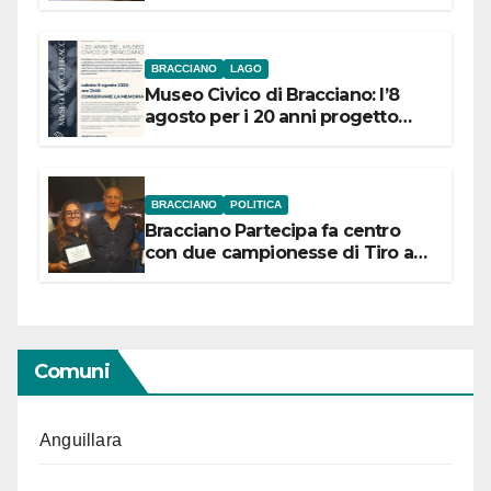
BRACCIANO
LAGO
Museo Civico di Bracciano: l’8
agosto per i 20 anni progetto
“Conservare la memoria”
BRACCIANO
POLITICA
Bracciano Partecipa fa centro
con due campionesse di Tiro a
Segno in vista delle urne
Comuni
Anguillara