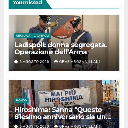
You missed
CRONACA
LADISPOLI
Ladispoli: donna segregata.
Operazione dell’Arma
6 AGOSTO 2026
GRAZIAROSA VILLANI
MONDO
Hiroshima: Sanna “Questo
81esimo anniversario sia un
monito per tutti”
6 AGOSTO 2026
GRAZIAROSA VILLANI