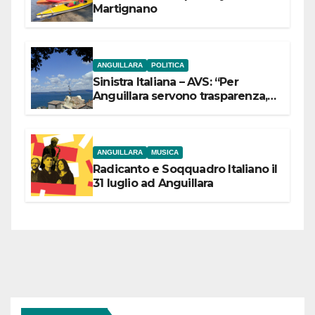
Martignano
ANGUILLARA
POLITICA
Sinistra Italiana – AVS: “Per
Anguillara servono trasparenza,
partecipazione e scelte politiche
coraggiose”
ANGUILLARA
MUSICA
Radicanto e Soqquadro Italiano il
31 luglio ad Anguillara