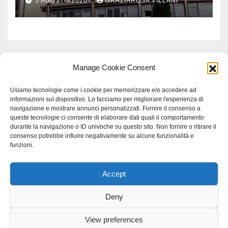
5 AGOSTO 2026
GRAZIAROSA VILLANI
Meridionale
Manage Cookie Consent
Usiamo tecnologie come i cookie per memorizzare e/o accedere ad
informazioni sul dispositivo. Lo facciamo per migliorare l'esperienza di
navigazione e mostrare annunci personalizzati. Fornire il consenso a
queste tecnologie ci consente di elaborare dati quali il comportamento
durante la navigazione o ID univoche su questo sito. Non fornire o ritirare il
consenso potrebbe influire negativamente su alcune funzionalità e
funzioni.
Accept
Proudly powered by WordPress
|
Tema: Newspaperex di
Themeansar
.
Deny
Home
Gerenza
home
Lavoro
Scienza
studio specialistico bracciano
View preferences
Villani Comunicazione