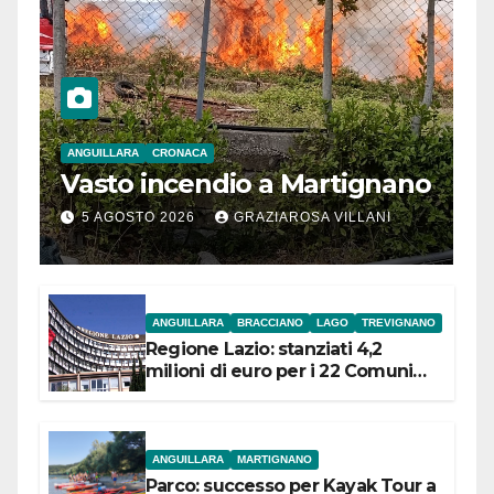
ANGUILLARA
CRONACA
Vasto incendio a Martignano
5 AGOSTO 2026
GRAZIAROSA VILLANI
ANGUILLARA
BRACCIANO
LAGO
TREVIGNANO
Regione Lazio: stanziati 4,2
milioni di euro per i 22 Comuni
dell’Etruria Meridionale
ANGUILLARA
MARTIGNANO
Parco: successo per Kayak Tour a