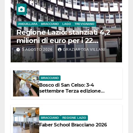
ANGUILLARA
BRACCIANO
LAGO
TREVIGNANO
Regione Lazio: stanziati 4,2
milioni di euro per i 22
Comuni dell’Etruria
5 AGOSTO 2026
GRAZIAROSA VILLANI
Meridionale
BRACCIANO
Bosco di San Celso: 3-4
settembre Terza edizione
Festival “Storie in cielo e in terra”
BRACCIANO
REGIONE LAZIO
Faber School Bracciano 2026