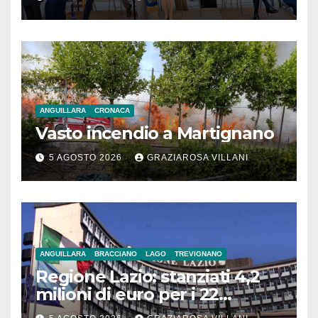
ANGUILLARA
CRONACA
Vasto incendio a Martignano
5 AGOSTO 2026
GRAZIAROSA VILLANI
ANGUILLARA
BRACCIANO
LAGO
TREVIGNANO
Regione Lazio: stanziati 4,2
milioni di euro per i 22
Comuni dell’Etruria