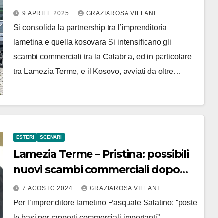
importanti accordi commerciali
9 APRILE 2025
GRAZIAROSA VILLANI
Si consolida la partnership tra l’imprenditoria
lametina e quella kosovara Si intensificano gli
scambi commerciali tra la Calabria, ed in particolare
tra Lamezia Terme, e il Kosovo, avviati da oltre…
ESTERI
SCENARI
Lamezia Terme – Pristina: possibili
nuovi scambi commerciali dopo
visita delegazione calabrese in
7 AGOSTO 2024
GRAZIAROSA VILLANI
Kosovo
Per l’imprenditore lametino Pasquale Salatino: “poste
le basi per rapporti commerciali importanti”