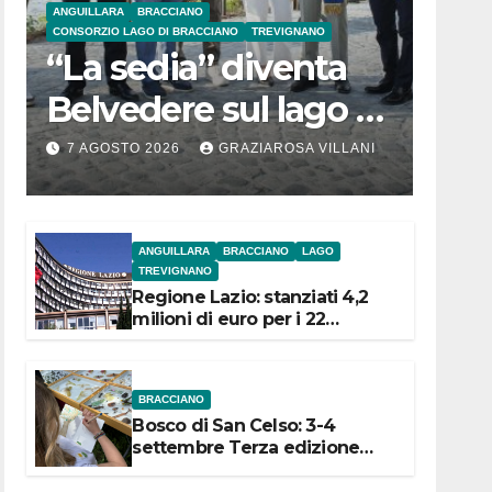
ANGUILLARA
BRACCIANO
CONSORZIO LAGO DI BRACCIANO
TREVIGNANO
“La sedia” diventa
Belvedere sul lago di
Bracciano: ieri
7 AGOSTO 2026
GRAZIAROSA VILLANI
l’inaugurazione
ANGUILLARA
BRACCIANO
LAGO
TREVIGNANO
Regione Lazio: stanziati 4,2
milioni di euro per i 22
Comuni dell’Etruria
Meridionale
BRACCIANO
Bosco di San Celso: 3-4
settembre Terza edizione
Festival “Storie in cielo e in
terra”