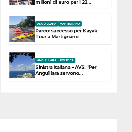
milioni di euro per i 22
Comuni dell’Etruria
Meridionale
ANGUILLARA
MARTIGNANO
Parco: successo per Kayak
Tour a Martignano
ANGUILLARA
POLITICA
Sinistra Italiana – AVS: “Per
Anguillara servono
trasparenza, partecipazione e
scelte politiche coraggiose”