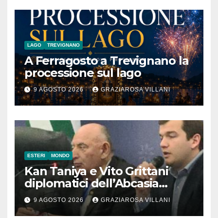
LAGO
TREVIGNANO
A Ferragosto a Trevignano la
processione sul lago
9 AGOSTO 2026
GRAZIAROSA VILLANI
ESTERI
MONDO
Kan Taniya e Vito Grittani
diplomatici dell’Abcasia
contro nota del governo
9 AGOSTO 2026
GRAZIAROSA VILLANI
romeno. “Non si può invocare