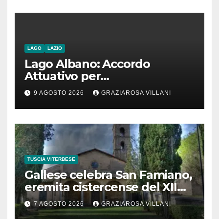
la costruzione di ponti e allo
stesso tempo condannare
chiunque li attraversi”
LAGO
LAZIO
Lago Albano: Accordo
Attuativo per
l’interconnessione
9 AGOSTO 2026
GRAZIAROSA VILLANI
acquedottistica da 29,5
milioni di euro
TUSCIA VITERBESE
Gallese celebra San Famiano,
eremita cistercense del XII
secolo
7 AGOSTO 2026
GRAZIAROSA VILLANI