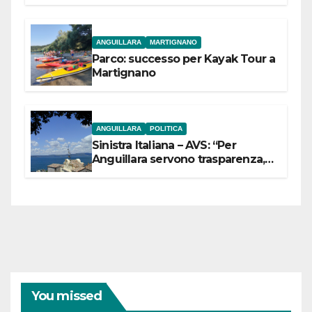
dell’Etruria Meridionale
ANGUILLARA
MARTIGNANO
Parco: successo per Kayak Tour a
Martignano
ANGUILLARA
POLITICA
Sinistra Italiana – AVS: “Per
Anguillara servono trasparenza,
partecipazione e scelte politiche
coraggiose”
You missed