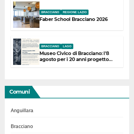
BRACCIANO
REGIONE LAZIO
Faber School Bracciano 2026
BRACCIANO
LAGO
Museo Civico di Bracciano: l’8
agosto per i 20 anni progetto
“Conservare la memoria”
Comuni
Anguillara
Bracciano