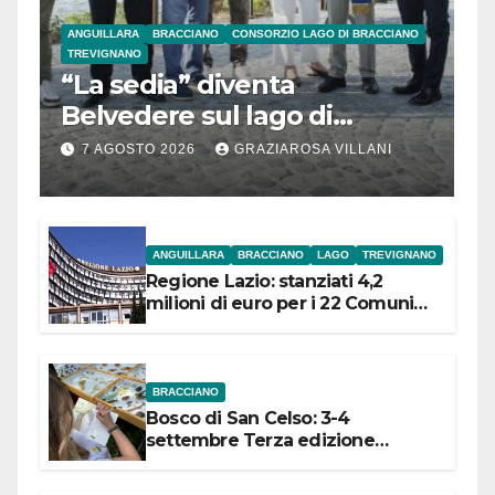
ANGUILLARA
BRACCIANO
CONSORZIO LAGO DI BRACCIANO
TREVIGNANO
“La sedia” diventa
Belvedere sul lago di
Bracciano: ieri
7 AGOSTO 2026
GRAZIAROSA VILLANI
l’inaugurazione
ANGUILLARA
BRACCIANO
LAGO
TREVIGNANO
Regione Lazio: stanziati 4,2
milioni di euro per i 22 Comuni
dell’Etruria Meridionale
BRACCIANO
Bosco di San Celso: 3-4
settembre Terza edizione
Festival “Storie in cielo e in terra”