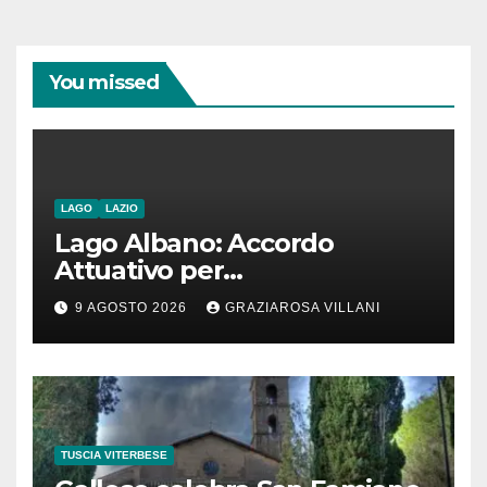
You missed
LAGO
LAZIO
Lago Albano: Accordo
Attuativo per
l’interconnessione
9 AGOSTO 2026
GRAZIAROSA VILLANI
acquedottistica da 29,5
milioni di euro
TUSCIA VITERBESE