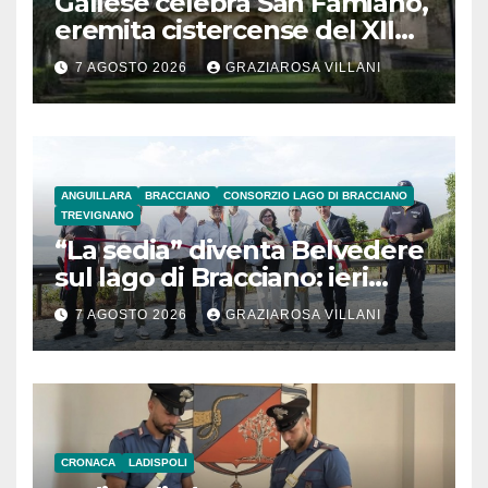
Gallese celebra San Famiano,
eremita cistercense del XII
secolo
7 AGOSTO 2026
GRAZIAROSA VILLANI
ANGUILLARA
BRACCIANO
CONSORZIO LAGO DI BRACCIANO
TREVIGNANO
“La sedia” diventa Belvedere
sul lago di Bracciano: ieri
l’inaugurazione
7 AGOSTO 2026
GRAZIAROSA VILLANI
CRONACA
LADISPOLI