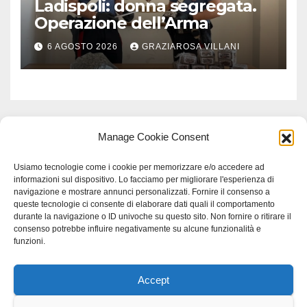
Ladispoli: donna segregata.
Operazione dell’Arma
6 AGOSTO 2026
GRAZIAROSA VILLANI
Manage Cookie Consent
Usiamo tecnologie come i cookie per memorizzare e/o accedere ad
informazioni sul dispositivo. Lo facciamo per migliorare l'esperienza di
navigazione e mostrare annunci personalizzati. Fornire il consenso a
queste tecnologie ci consente di elaborare dati quali il comportamento
durante la navigazione o ID univoche su questo sito. Non fornire o ritirare il
consenso potrebbe influire negativamente su alcune funzionalità e
funzioni.
Accept
Proudly powered by WordPress
|
Tema: Newspaperex di
Themeansar
.