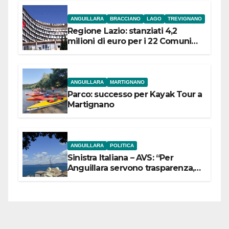
ANGUILLARA
BRACCIANO
LAGO
TREVIGNANO
Regione Lazio: stanziati 4,2
milioni di euro per i 22 Comuni
dell’Etruria Meridionale
ANGUILLARA
MARTIGNANO
Parco: successo per Kayak Tour a
Martignano
ANGUILLARA
POLITICA
Sinistra Italiana – AVS: “Per
Anguillara servono trasparenza,
partecipazione e scelte politiche
coraggiose”