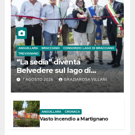
ANGUILLARA
BRACCIANO
CONSORZIO LAGO DI BRACCIANO
TREVIGNANO
“La sedia” diventa
Belvedere sul lago di
Bracciano: ieri
7 AGOSTO 2026
GRAZIAROSA VILLANI
l’inaugurazione
ANGUILLARA
CRONACA
Vasto incendio a Martignano