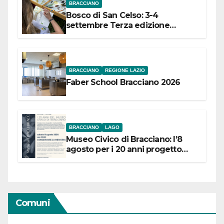
BRACCIANO
Bosco di San Celso: 3-4
settembre Terza edizione
Festival “Storie in cielo e in terra”
BRACCIANO
REGIONE LAZIO
Faber School Bracciano 2026
BRACCIANO
LAGO
Museo Civico di Bracciano: l’8
agosto per i 20 anni progetto
“Conservare la memoria”
Comuni