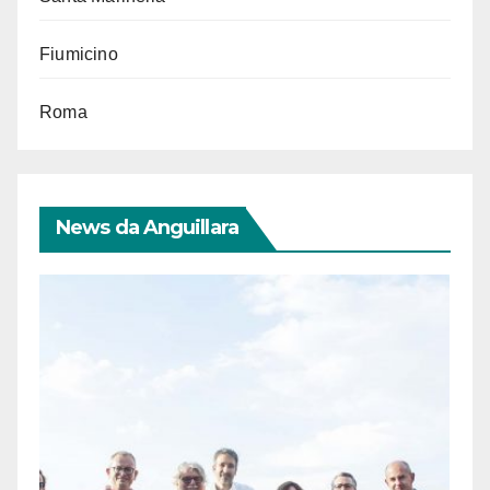
Fiumicino
Roma
News da Anguillara