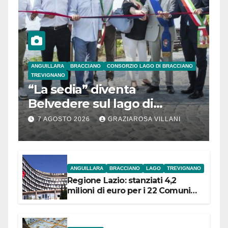
ANGUILLARA
BRACCIANO
CONSORZIO LAGO DI BRACCIANO
TREVIGNANO
“La sedia” diventa
Belvedere sul lago di
Bracciano: ieri
7 AGOSTO 2026
GRAZIAROSA VILLANI
l’inaugurazione
ANGUILLARA
BRACCIANO
LAGO
TREVIGNANO
Regione Lazio: stanziati 4,2
milioni di euro per i 22 Comuni
dell’Etruria Meridionale