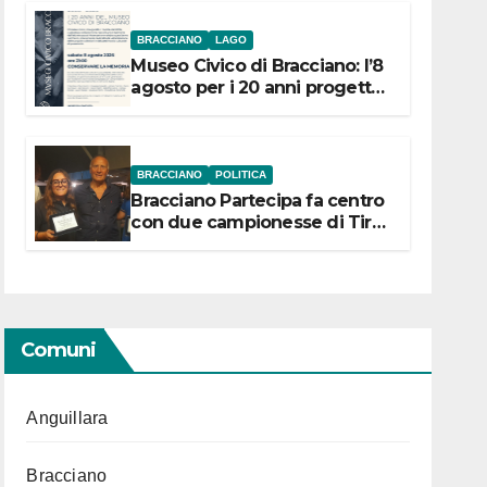
BRACCIANO
LAGO
Museo Civico di Bracciano: l’8
agosto per i 20 anni progetto
“Conservare la memoria”
BRACCIANO
POLITICA
Bracciano Partecipa fa centro
con due campionesse di Tiro
a Segno in vista delle urne
Comuni
Anguillara
Bracciano