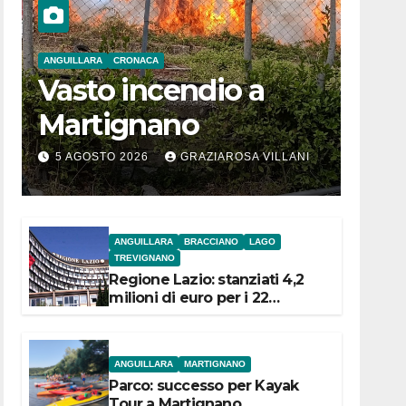
ANGUILLARA
CRONACA
Vasto incendio a
Martignano
5 AGOSTO 2026
GRAZIAROSA VILLANI
ANGUILLARA
BRACCIANO
LAGO
TREVIGNANO
Regione Lazio: stanziati 4,2
milioni di euro per i 22
Comuni dell’Etruria
Meridionale
ANGUILLARA
MARTIGNANO
Parco: successo per Kayak
Tour a Martignano