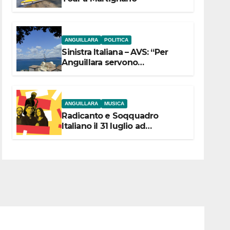
ANGUILLARA
POLITICA
Sinistra Italiana – AVS: “Per
Anguillara servono
trasparenza, partecipazione e
scelte politiche coraggiose”
ANGUILLARA
MUSICA
Radicanto e Soqquadro
Italiano il 31 luglio ad
Anguillara