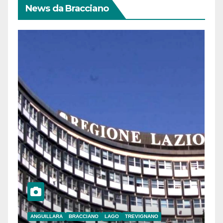
News da Bracciano
ANGUILLARA
BRACCIANO
LAGO
TREVIGNANO