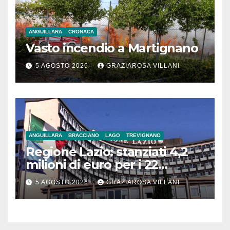
ANGUILLARA
CRONACA
Vasto incendio a Martignano
5 AGOSTO 2026
GRAZIAROSA VILLANI
ANGUILLARA
BRACCIANO
LAGO
TREVIGNANO
Regione Lazio: stanziati 4,2
milioni di euro per i 22
Comuni dell’Etruria
5 AGOSTO 2026
GRAZIAROSA VILLANI
Meridionale