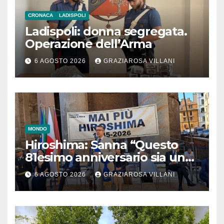
CRONACA
LADISPOLI
Ladispoli: donna segregata.
Operazione dell’Arma
6 AGOSTO 2026
GRAZIAROSA VILLANI
MONDO
Hiroshima: Sanna “Questo
81esimo anniversario sia un
monito per tutti”
6 AGOSTO 2026
GRAZIAROSA VILLANI