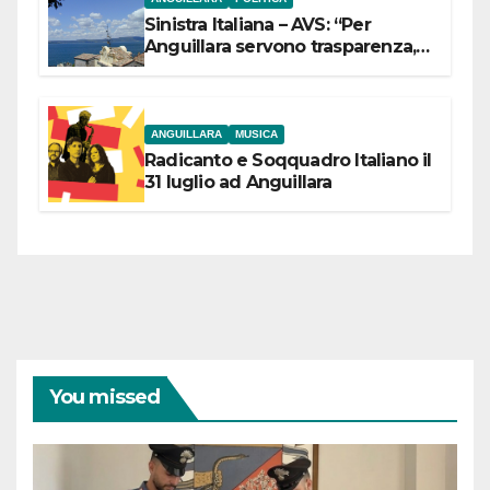
Sinistra Italiana – AVS: “Per
Anguillara servono trasparenza,
partecipazione e scelte politiche
coraggiose”
ANGUILLARA
MUSICA
Radicanto e Soqquadro Italiano il
31 luglio ad Anguillara
You missed