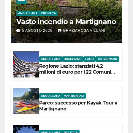
ANGUILLARA
CRONACA
Vasto incendio a Martignano
5 AGOSTO 2026
GRAZIAROSA VILLANI
ANGUILLARA
BRACCIANO
LAGO
TREVIGNANO
Regione Lazio: stanziati 4,2
milioni di euro per i 22 Comuni
dell’Etruria Meridionale
ANGUILLARA
MARTIGNANO
Parco: successo per Kayak Tour a
Martignano
ANGUILLARA
POLITICA