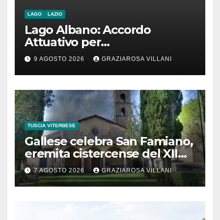
LAGO
LAZIO
Lago Albano: Accordo
Attuativo per
l’interconnessione
9 AGOSTO 2026
GRAZIAROSA VILLANI
acquedottistica da 29,5
milioni di euro
TUSCIA VITERBESE
Gallese celebra San Famiano,
eremita cistercense del XII
secolo
7 AGOSTO 2026
GRAZIAROSA VILLANI