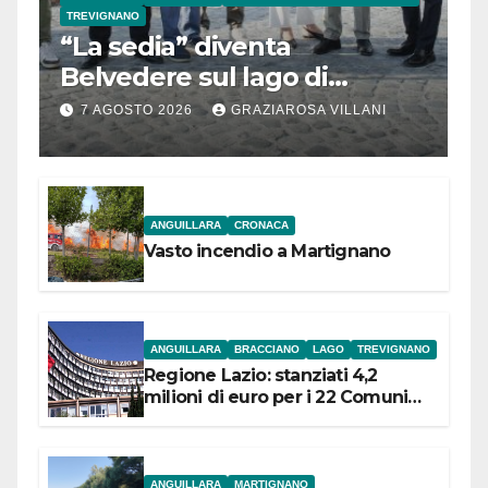
TREVIGNANO
“La sedia” diventa
Belvedere sul lago di
Bracciano: ieri
7 AGOSTO 2026
GRAZIAROSA VILLANI
l’inaugurazione
ANGUILLARA
CRONACA
Vasto incendio a Martignano
ANGUILLARA
BRACCIANO
LAGO
TREVIGNANO
Regione Lazio: stanziati 4,2
milioni di euro per i 22 Comuni
dell’Etruria Meridionale
ANGUILLARA
MARTIGNANO