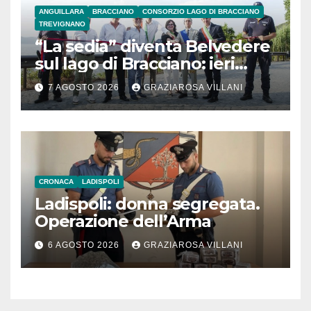
ANGUILLARA
BRACCIANO
CONSORZIO LAGO DI BRACCIANO
TREVIGNANO
“La sedia” diventa Belvedere
sul lago di Bracciano: ieri
l’inaugurazione
7 AGOSTO 2026
GRAZIAROSA VILLANI
CRONACA
LADISPOLI
Ladispoli: donna segregata.
Operazione dell’Arma
6 AGOSTO 2026
GRAZIAROSA VILLANI