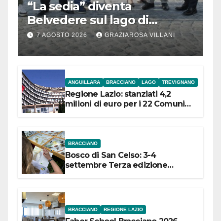
“La sedia” diventa
Belvedere sul lago di
Bracciano: ieri
7 AGOSTO 2026
GRAZIAROSA VILLANI
l’inaugurazione
ANGUILLARA
BRACCIANO
LAGO
TREVIGNANO
Regione Lazio: stanziati 4,2
milioni di euro per i 22 Comuni
dell’Etruria Meridionale
BRACCIANO
Bosco di San Celso: 3-4
settembre Terza edizione
Festival “Storie in cielo e in terra”
BRACCIANO
REGIONE LAZIO