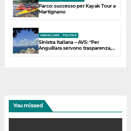
Parco: successo per Kayak Tour a
Martignano
ANGUILLARA
POLITICA
Sinistra Italiana – AVS: “Per
Anguillara servono trasparenza,
partecipazione e scelte politiche
coraggiose”
You missed