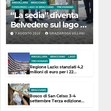
ANGUILLARA
BRACCIANO
CONSORZIO LAGO DI BRACCIANO
TREVIGNANO
“La sedia” diventa
Belvedere sul lago di
Bracciano: ieri
7 AGOSTO 2026
GRAZIAROSA VILLANI
l’inaugurazione
ANGUILLARA
BRACCIANO
LAGO
TREVIGNANO
Regione Lazio: stanziati 4,2
milioni di euro per i 22
Comuni dell’Etruria
Meridionale
BRACCIANO
Bosco di San Celso: 3-4
settembre Terza edizione
Festival “Storie in cielo e in
terra”