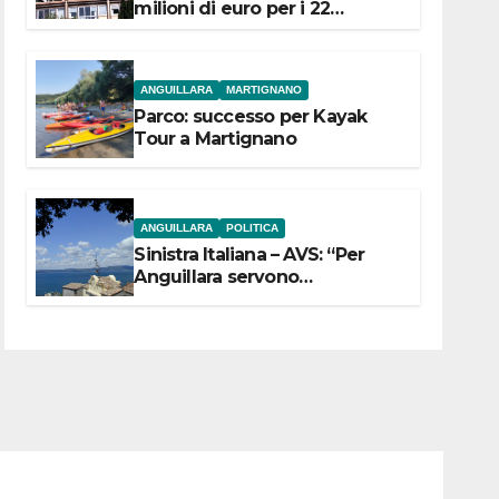
milioni di euro per i 22
Comuni dell’Etruria
Meridionale
ANGUILLARA
MARTIGNANO
Parco: successo per Kayak
Tour a Martignano
ANGUILLARA
POLITICA
Sinistra Italiana – AVS: “Per
Anguillara servono
trasparenza, partecipazione e
scelte politiche coraggiose”