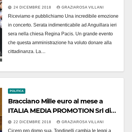
dell’amministrazione comunale
24 DICEMBRE 2018
GRAZIAROSA VILLANI
Riceviamo e pubblichiamo Una incredibile emozione
in concerto. Serata indimenticabile ad Anguillara ieri
sera nella chiesa Regina Pacis. Un grande evento
che questa amministrazione ha voluto donare alla
cittadinanza. La…
POLITICA
Bracciano Mille euro al mese a
ITALIA MEDIA PROMOTION Srl di
Ivan Galea per fare da megafono a
22 DICEMBRE 2018
GRAZIAROSA VILLANI
Tondinelli. Ma a che titolo?
Cicero pro domo sua. Tondinelli cambia le leggi a