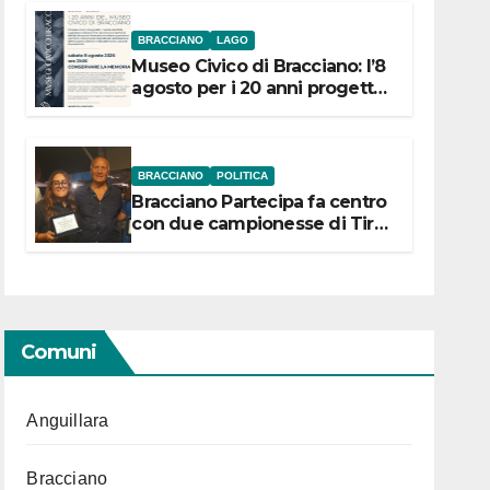
BRACCIANO
LAGO
Museo Civico di Bracciano: l’8
agosto per i 20 anni progetto
“Conservare la memoria”
BRACCIANO
POLITICA
Bracciano Partecipa fa centro
con due campionesse di Tiro
a Segno in vista delle urne
Comuni
Anguillara
Bracciano