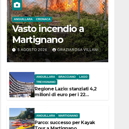
ANGUILLARA
CRONACA
Vasto incendio a
Martignano
5 AGOSTO 2026
GRAZIAROSA VILLANI
ANGUILLARA
BRACCIANO
LAGO
TREVIGNANO
Regione Lazio: stanziati 4,2
milioni di euro per i 22
Comuni dell’Etruria
Meridionale
ANGUILLARA
MARTIGNANO
Parco: successo per Kayak
Tour a Martignano