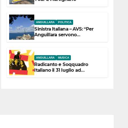
ANGUILLARA
POLITICA
Sinistra Italiana – AVS: “Per
Anguillara servono
trasparenza, partecipazione e
scelte politiche coraggiose”
ANGUILLARA
MUSICA
Radicanto e Soqquadro
Italiano il 31 luglio ad
Anguillara