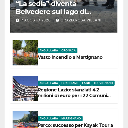
“La sedia” diventa
Belvedere sul lago di
Bracciano: ieri
7 AGOSTO 2026
GRAZIAROSA VILLANI
l’inaugurazione
ANGUILLARA
CRONACA
Vasto incendio a Martignano
ANGUILLARA
BRACCIANO
LAGO
TREVIGNANO
Regione Lazio: stanziati 4,2
milioni di euro per i 22 Comuni
dell’Etruria Meridionale
ANGUILLARA
MARTIGNANO
Parco: successo per Kayak Tour a