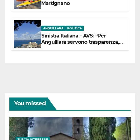
Martignano
ANGUILLARA
POLITICA
Sinistra Italiana – AVS: “Per
Anguillara servono trasparenza,
partecipazione e scelte politiche
coraggiose”
You missed
TUSCIA VITERBESE