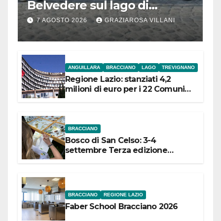
Belvedere sul lago di
Bracciano: ieri
7 AGOSTO 2026
GRAZIAROSA VILLANI
l’inaugurazione
ANGUILLARA
BRACCIANO
LAGO
TREVIGNANO
Regione Lazio: stanziati 4,2
milioni di euro per i 22 Comuni
dell’Etruria Meridionale
BRACCIANO
Bosco di San Celso: 3-4
settembre Terza edizione
Festival “Storie in cielo e in terra”
BRACCIANO
REGIONE LAZIO
Faber School Bracciano 2026