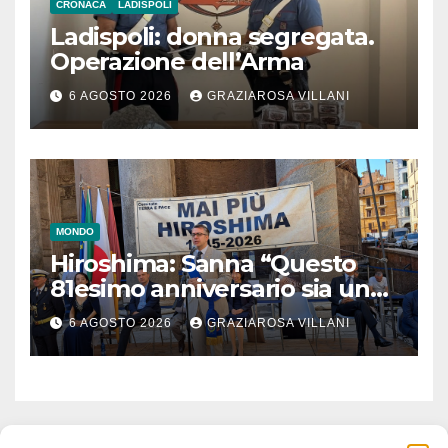
CRONACA
LADISPOLI
Ladispoli: donna segregata.
Operazione dell’Arma
6 AGOSTO 2026
GRAZIAROSA VILLANI
MONDO
Hiroshima: Sanna “Questo
81esimo anniversario sia un
monito per tutti”
6 AGOSTO 2026
GRAZIAROSA VILLANI