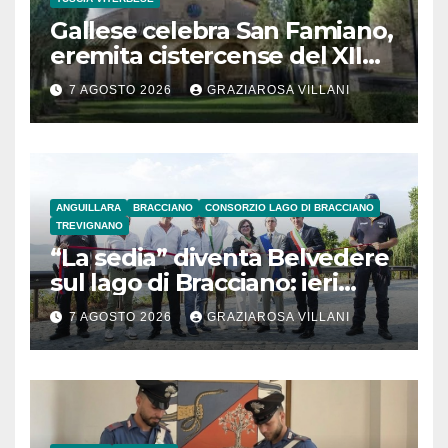
Gallese celebra San Famiano,
eremita cistercense del XII
secolo
7 AGOSTO 2026
GRAZIAROSA VILLANI
ANGUILLARA
BRACCIANO
CONSORZIO LAGO DI BRACCIANO
TREVIGNANO
“La sedia” diventa Belvedere
sul lago di Bracciano: ieri
l’inaugurazione
7 AGOSTO 2026
GRAZIAROSA VILLANI