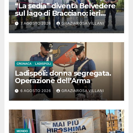
“La sedia” diventa Belvedere
sul lago di Bracciano: ieri
l’inaugurazione
7 AGOSTO 2026
GRAZIAROSA VILLANI
CRONACA
LADISPOLI
Ladispoli: donna segregata.
Operazione dell’Arma
6 AGOSTO 2026
GRAZIAROSA VILLANI
MONDO