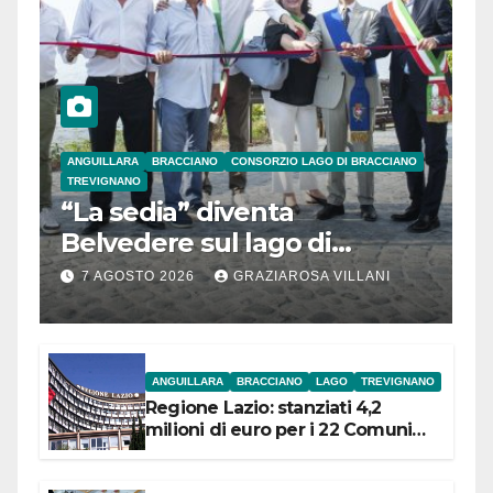
ANGUILLARA
BRACCIANO
CONSORZIO LAGO DI BRACCIANO
TREVIGNANO
“La sedia” diventa
Belvedere sul lago di
Bracciano: ieri
7 AGOSTO 2026
GRAZIAROSA VILLANI
l’inaugurazione
ANGUILLARA
BRACCIANO
LAGO
TREVIGNANO
Regione Lazio: stanziati 4,2
milioni di euro per i 22 Comuni
dell’Etruria Meridionale