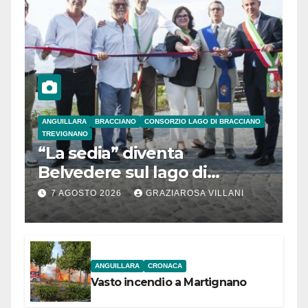
ANGUILLARA
BRACCIANO
CONSORZIO LAGO DI BRACCIANO
TREVIGNANO
“La sedia” diventa
Belvedere sul lago di
Bracciano: ieri
7 AGOSTO 2026
GRAZIAROSA VILLANI
l’inaugurazione
ANGUILLARA
CRONACA
Vasto incendio a Martignano