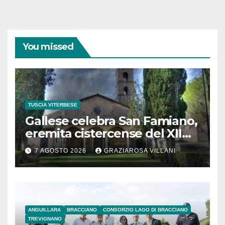
You missed
TUSCIA VITERBESE
Gallese celebra San Famiano,
eremita cistercense del XII
secolo
7 AGOSTO 2026
GRAZIAROSA VILLANI
ANGUILLARA
BRACCIANO
CONSORZIO LAGO DI BRACCIANO
TREVIGNANO