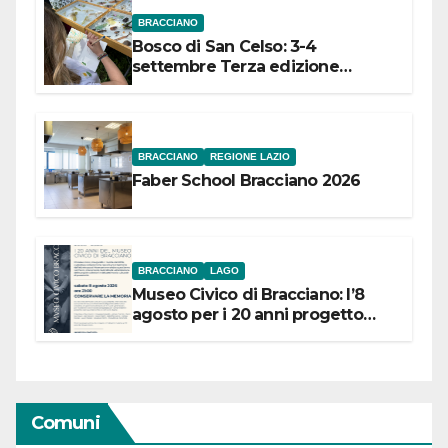
BRACCIANO
Bosco di San Celso: 3-4
settembre Terza edizione
Festival “Storie in cielo e in terra”
BRACCIANO
REGIONE LAZIO
Faber School Bracciano 2026
BRACCIANO
LAGO
Museo Civico di Bracciano: l’8
agosto per i 20 anni progetto
“Conservare la memoria”
Comuni