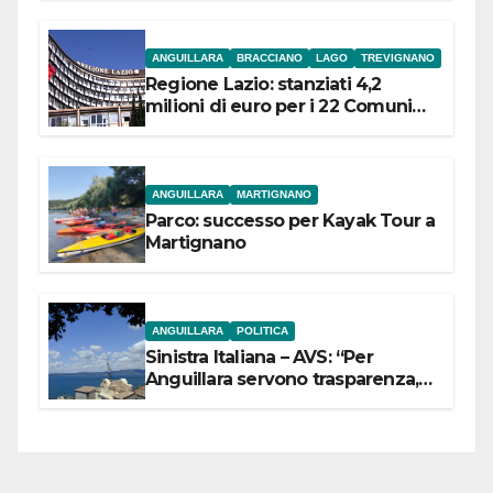
ANGUILLARA
BRACCIANO
LAGO
TREVIGNANO
Regione Lazio: stanziati 4,2
milioni di euro per i 22 Comuni
dell’Etruria Meridionale
ANGUILLARA
MARTIGNANO
Parco: successo per Kayak Tour a
Martignano
ANGUILLARA
POLITICA
Sinistra Italiana – AVS: “Per
Anguillara servono trasparenza,
partecipazione e scelte politiche
coraggiose”