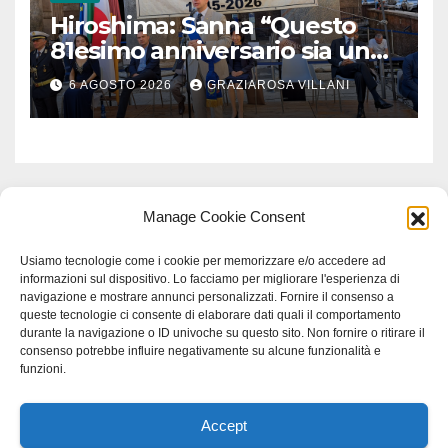
Hiroshima: Sanna “Questo
81esimo anniversario sia un
monito per tutti”
6 AGOSTO 2026
GRAZIAROSA VILLANI
Manage Cookie Consent
Usiamo tecnologie come i cookie per memorizzare e/o accedere ad
informazioni sul dispositivo. Lo facciamo per migliorare l'esperienza di
navigazione e mostrare annunci personalizzati. Fornire il consenso a
queste tecnologie ci consente di elaborare dati quali il comportamento
durante la navigazione o ID univoche su questo sito. Non fornire o ritirare il
consenso potrebbe influire negativamente su alcune funzionalità e
funzioni.
Accept
Proudly powered by WordPress
|
Tema: Newspaperex di
Themeansar
.