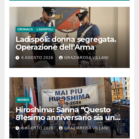
CRONACA
LADISPOLI
Ladispoli: donna segregata.
Operazione dell’Arma
6 AGOSTO 2026
GRAZIAROSA VILLANI
MONDO
Hiroshima: Sanna “Questo
81esimo anniversario sia un
monito per tutti”
6 AGOSTO 2026
GRAZIAROSA VILLANI