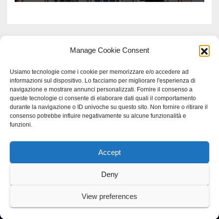
Manage Cookie Consent
Usiamo tecnologie come i cookie per memorizzare e/o accedere ad
informazioni sul dispositivo. Lo facciamo per migliorare l'esperienza di
navigazione e mostrare annunci personalizzati. Fornire il consenso a
queste tecnologie ci consente di elaborare dati quali il comportamento
durante la navigazione o ID univoche su questo sito. Non fornire o ritirare il
consenso potrebbe influire negativamente su alcune funzionalità e
funzioni.
Accept
Proudly powered by WordPress
|
Tema: Newspaperex di
Themeansar
.
Deny
Home
Gerenza
home
Lavoro
Scienza
studio specialistico bracciano
View preferences
Villani Comunicazione