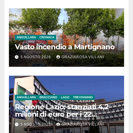
ANGUILLARA
CRONACA
Vasto incendio a Martignano
5 AGOSTO 2026
GRAZIAROSA VILLANI
ANGUILLARA
BRACCIANO
LAGO
TREVIGNANO
Regione Lazio: stanziati 4,2
milioni di euro per i 22
Comuni dell’Etruria
5 AGOSTO 2026
GRAZIAROSA VILLANI
Meridionale