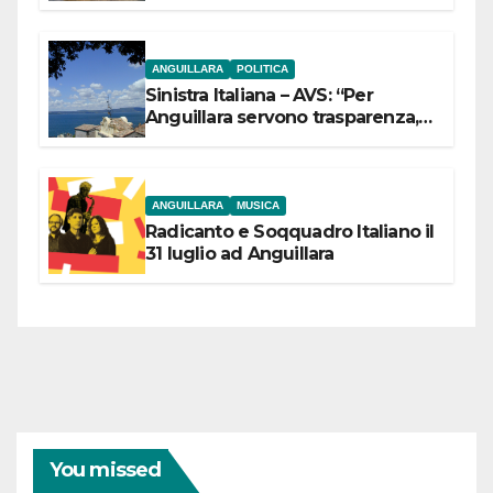
ANGUILLARA
POLITICA
Sinistra Italiana – AVS: “Per
Anguillara servono trasparenza,
partecipazione e scelte politiche
coraggiose”
ANGUILLARA
MUSICA
Radicanto e Soqquadro Italiano il
31 luglio ad Anguillara
You missed