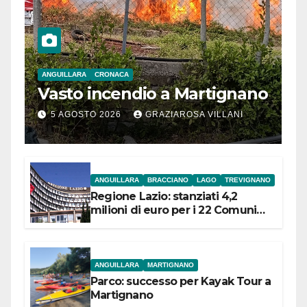
ANGUILLARA
CRONACA
Vasto incendio a Martignano
5 AGOSTO 2026
GRAZIAROSA VILLANI
ANGUILLARA
BRACCIANO
LAGO
TREVIGNANO
Regione Lazio: stanziati 4,2
milioni di euro per i 22 Comuni
dell’Etruria Meridionale
ANGUILLARA
MARTIGNANO
Parco: successo per Kayak Tour a
Martignano