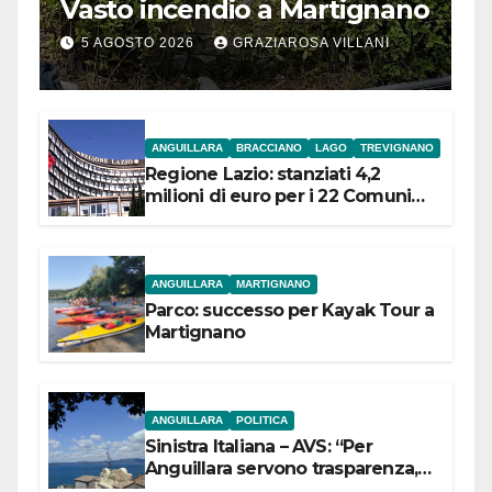
Vasto incendio a Martignano
5 AGOSTO 2026
GRAZIAROSA VILLANI
ANGUILLARA
BRACCIANO
LAGO
TREVIGNANO
Regione Lazio: stanziati 4,2
milioni di euro per i 22 Comuni
dell’Etruria Meridionale
ANGUILLARA
MARTIGNANO
Parco: successo per Kayak Tour a
Martignano
ANGUILLARA
POLITICA
Sinistra Italiana – AVS: “Per
Anguillara servono trasparenza,
partecipazione e scelte politiche