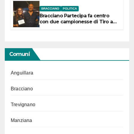
BRACCIANO
POLITICA
Bracciano Partecipa fa centro
con due campionesse di Tiro a
Segno in vista delle urne
Comuni
Anguillara
Bracciano
Trevignano
Manziana