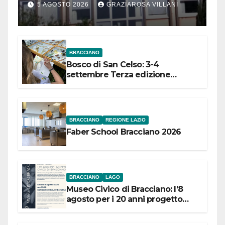
Comuni dell’Etruria
5 AGOSTO 2026
GRAZIAROSA VILLANI
Meridionale
BRACCIANO
Bosco di San Celso: 3-4
settembre Terza edizione
Festival “Storie in cielo e in terra”
BRACCIANO
REGIONE LAZIO
Faber School Bracciano 2026
BRACCIANO
LAGO
Museo Civico di Bracciano: l’8
agosto per i 20 anni progetto
“Conservare la memoria”