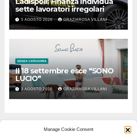
Ladispoli: Finanza individua
sette lavoratori irregolari
5 AGOSTO 2026
GRAZIAROSA VILLANI
SENZA CATEGORIA
Il 18 settembre esce “SONO
LUCIO”
3 AGOSTO 2026
GRAZIAROSA VILLANI
Manage Cookie Consent