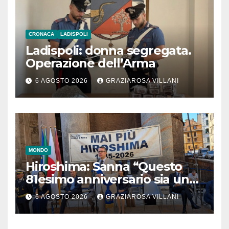
CRONACA
LADISPOLI
Ladispoli: donna segregata.
Operazione dell’Arma
6 AGOSTO 2026
GRAZIAROSA VILLANI
MONDO
Hiroshima: Sanna “Questo
81esimo anniversario sia un
monito per tutti”
6 AGOSTO 2026
GRAZIAROSA VILLANI