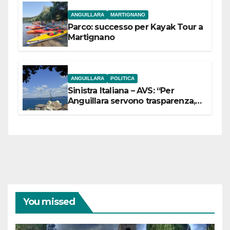
ANGUILLARA
MARTIGNANO
Parco: successo per Kayak Tour a
Martignano
ANGUILLARA
POLITICA
Sinistra Italiana – AVS: “Per
Anguillara servono trasparenza,
partecipazione e scelte politiche
coraggiose”
You missed