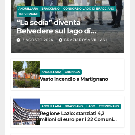
ANGUILLARA
BRACCIANO
CONSORZIO LAGO DI BRACCIANO
TREVIGNANO
“La sedia” diventa
Belvedere sul lago di
Bracciano: ieri
7 AGOSTO 2026
GRAZIAROSA VILLANI
l’inaugurazione
ANGUILLARA
CRONACA
Vasto incendio a Martignano
ANGUILLARA
BRACCIANO
LAGO
TREVIGNANO
Regione Lazio: stanziati 4,2
milioni di euro per i 22 Comuni
dell’Etruria Meridionale