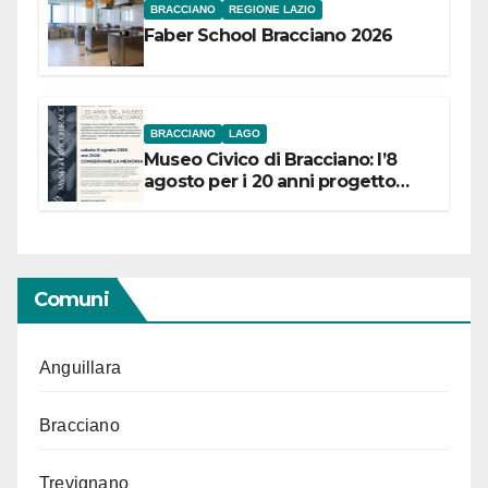
BRACCIANO
REGIONE LAZIO
Faber School Bracciano 2026
BRACCIANO
LAGO
Museo Civico di Bracciano: l’8
agosto per i 20 anni progetto
“Conservare la memoria”
Comuni
Anguillara
Bracciano
Trevignano