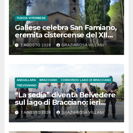
TUSCIA VITERBESE
Gallese celebra San Famiano,
eremita cistercense del XII
secolo
7 AGOSTO 2026
GRAZIAROSA VILLANI
ANGUILLARA
BRACCIANO
CONSORZIO LAGO DI BRACCIANO
TREVIGNANO
“La sedia” diventa Belvedere
sul lago di Bracciano: ieri
l’inaugurazione
7 AGOSTO 2026
GRAZIAROSA VILLANI