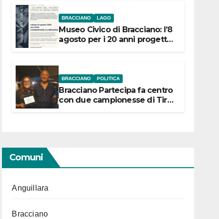
BRACCIANO
LAGO
Museo Civico di Bracciano: l’8
agosto per i 20 anni progetto
“Conservare la memoria”
BRACCIANO
POLITICA
Bracciano Partecipa fa centro
con due campionesse di Tiro
a Segno in vista delle urne
Comuni
Anguillara
Bracciano