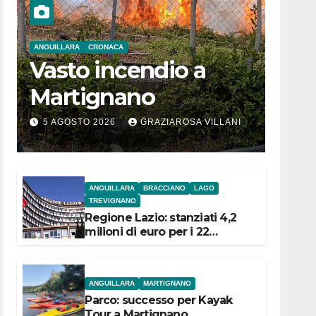
ANGUILLARA
CRONACA
Vasto incendio a
Martignano
5 AGOSTO 2026
GRAZIAROSA VILLANI
ANGUILLARA
BRACCIANO
LAGO
TREVIGNANO
Regione Lazio: stanziati 4,2
milioni di euro per i 22
Comuni dell’Etruria
Meridionale
ANGUILLARA
MARTIGNANO
Parco: successo per Kayak
Tour a Martignano