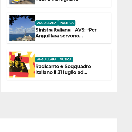
ANGUILLARA
POLITICA
Sinistra Italiana – AVS: “Per
Anguillara servono
trasparenza, partecipazione e
scelte politiche coraggiose”
ANGUILLARA
MUSICA
Radicanto e Soqquadro
Italiano il 31 luglio ad
Anguillara