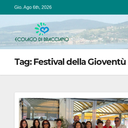
Salta
Gio. Ago 6th, 2026
al
contenuto
Tag:
Festival della Gioventù