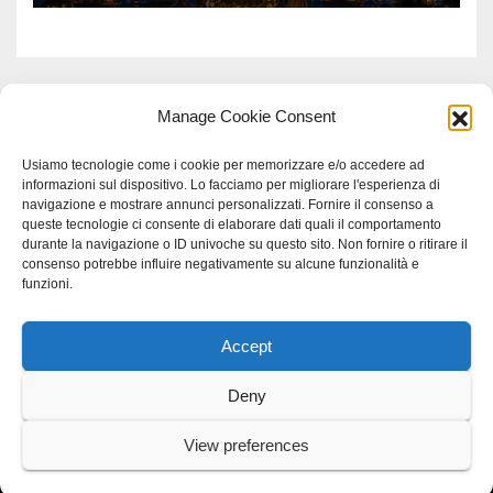
Manage Cookie Consent
Usiamo tecnologie come i cookie per memorizzare e/o accedere ad
informazioni sul dispositivo. Lo facciamo per migliorare l'esperienza di
navigazione e mostrare annunci personalizzati. Fornire il consenso a
queste tecnologie ci consente di elaborare dati quali il comportamento
durante la navigazione o ID univoche su questo sito. Non fornire o ritirare il
consenso potrebbe influire negativamente su alcune funzionalità e
funzioni.
Accept
Proudly powered by WordPress
|
Tema: Newspaperex di
Themeansar
.
Deny
Home
Gerenza
home
Lavoro
Scienza
studio specialistico bracciano
View preferences
Villani Comunicazione