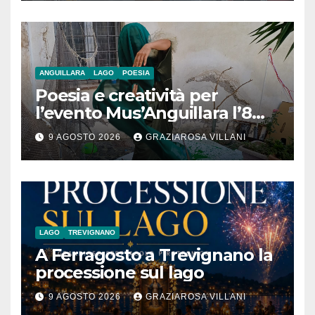
ANGUILLARA
LAGO
POESIA
Poesia e creatività per
l’evento Mus’Anguillara l’8
agosto 2026 al Museo
9 AGOSTO 2026
GRAZIAROSA VILLANI
Contadino
LAGO
TREVIGNANO
A Ferragosto a Trevignano la
processione sul lago
9 AGOSTO 2026
GRAZIAROSA VILLANI