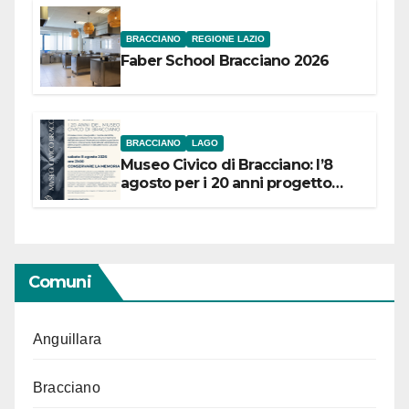
BRACCIANO
REGIONE LAZIO
Faber School Bracciano 2026
BRACCIANO
LAGO
Museo Civico di Bracciano: l’8
agosto per i 20 anni progetto
“Conservare la memoria”
Comuni
Anguillara
Bracciano