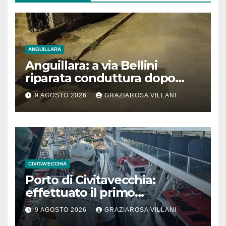
ANGUILLARA
Anguillara: a via Bellini
riparata conduttura dopo
segnalazione IdD
9 AGOSTO 2026
GRAZIAROSA VILLANI
CIVITAVECCHIA
Porto di Civitavecchia:
effettuato il primo
rifornimento di GNL ad una
9 AGOSTO 2026
GRAZIAROSA VILLANI
nave da crociera