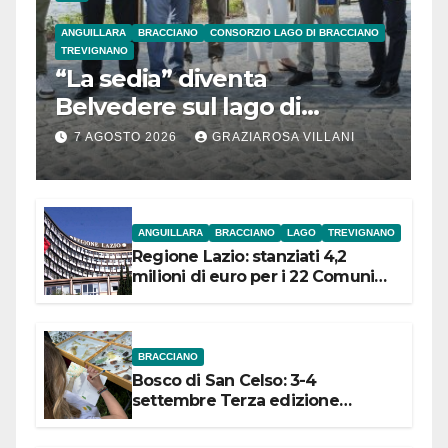
ANGUILLARA
BRACCIANO
CONSORZIO LAGO DI BRACCIANO
TREVIGNANO
“La sedia” diventa
Belvedere sul lago di
Bracciano: ieri
7 AGOSTO 2026
GRAZIAROSA VILLANI
l’inaugurazione
ANGUILLARA
BRACCIANO
LAGO
TREVIGNANO
Regione Lazio: stanziati 4,2
milioni di euro per i 22 Comuni
dell’Etruria Meridionale
BRACCIANO
Bosco di San Celso: 3-4
settembre Terza edizione
Festival “Storie in cielo e in terra”