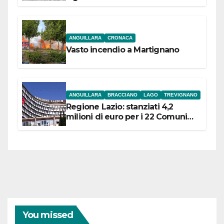
l’inaugurazione
ANGUILLARA
CRONACA
Vasto incendio a Martignano
ANGUILLARA
BRACCIANO
LAGO
TREVIGNANO
Regione Lazio: stanziati 4,2
milioni di euro per i 22 Comuni
dell’Etruria Meridionale
You missed