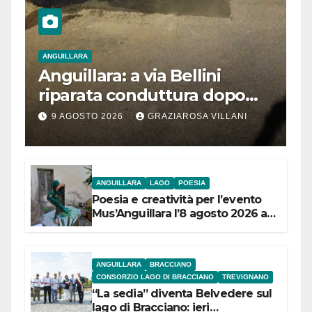
ANGUILLARA
Anguillara: a via Bellini
riparata conduttura dopo
segnalazione IdD
9 AGOSTO 2026
GRAZIAROSA VILLANI
ANGUILLARA
LAGO
POESIA
Poesia e creatività per l’evento
Mus’Anguillara l’8 agosto 2026 al
Museo Contadino
ANGUILLARA
BRACCIANO
CONSORZIO LAGO DI BRACCIANO
TREVIGNANO
“La sedia” diventa Belvedere sul
lago di Bracciano: ieri