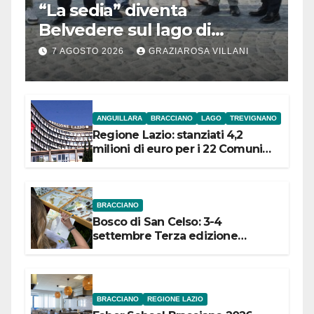
“La sedia” diventa
Belvedere sul lago di
Bracciano: ieri
7 AGOSTO 2026
GRAZIAROSA VILLANI
l’inaugurazione
ANGUILLARA
BRACCIANO
LAGO
TREVIGNANO
Regione Lazio: stanziati 4,2
milioni di euro per i 22 Comuni
dell’Etruria Meridionale
BRACCIANO
Bosco di San Celso: 3-4
settembre Terza edizione
Festival “Storie in cielo e in terra”
BRACCIANO
REGIONE LAZIO