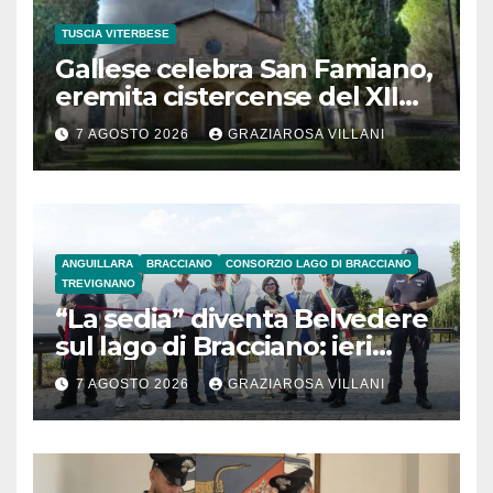
TUSCIA VITERBESE
Gallese celebra San Famiano,
eremita cistercense del XII
secolo
7 AGOSTO 2026
GRAZIAROSA VILLANI
ANGUILLARA
BRACCIANO
CONSORZIO LAGO DI BRACCIANO
TREVIGNANO
“La sedia” diventa Belvedere
sul lago di Bracciano: ieri
l’inaugurazione
7 AGOSTO 2026
GRAZIAROSA VILLANI