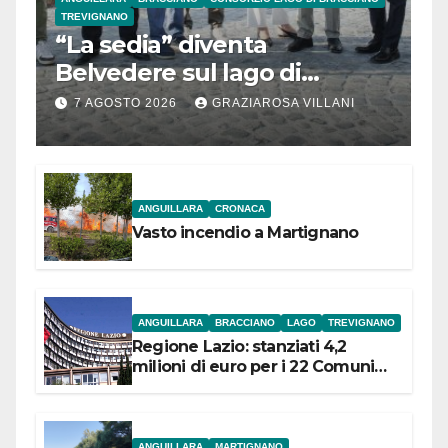
TREVIGNANO
“La sedia” diventa
Belvedere sul lago di
Bracciano: ieri
7 AGOSTO 2026
GRAZIAROSA VILLANI
l’inaugurazione
ANGUILLARA
CRONACA
Vasto incendio a Martignano
ANGUILLARA
BRACCIANO
LAGO
TREVIGNANO
Regione Lazio: stanziati 4,2
milioni di euro per i 22 Comuni
dell’Etruria Meridionale
ANGUILLARA
MARTIGNANO