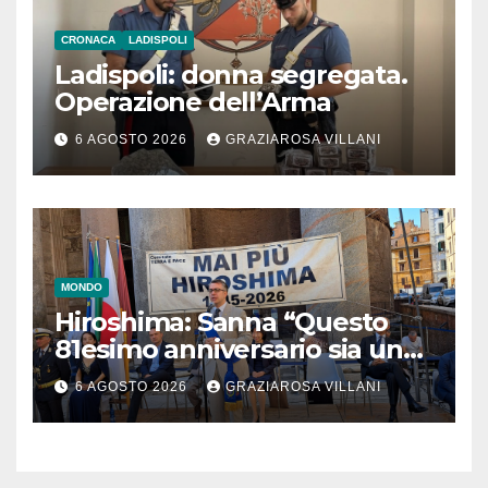
CRONACA
LADISPOLI
Ladispoli: donna segregata.
Operazione dell’Arma
6 AGOSTO 2026
GRAZIAROSA VILLANI
MONDO
Hiroshima: Sanna “Questo
81esimo anniversario sia un
monito per tutti”
6 AGOSTO 2026
GRAZIAROSA VILLANI