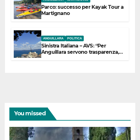
Parco: successo per Kayak Tour a
Martignano
ANGUILLARA
POLITICA
Sinistra Italiana – AVS: “Per
Anguillara servono trasparenza,
partecipazione e scelte politiche
coraggiose”
You missed