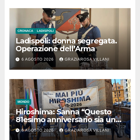
CRONACA
LADISPOLI
Ladispoli: donna segregata.
Operazione dell’Arma
6 AGOSTO 2026
GRAZIAROSA VILLANI
MONDO
Hiroshima: Sanna “Questo
81esimo anniversario sia un
monito per tutti”
6 AGOSTO 2026
GRAZIAROSA VILLANI