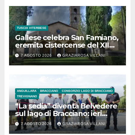
TUSCIA VITERBESE
Gallese celebra San Famiano,
eremita cistercense del XII
secolo
7 AGOSTO 2026
GRAZIAROSA VILLANI
ANGUILLARA
BRACCIANO
CONSORZIO LAGO DI BRACCIANO
TREVIGNANO
“La sedia” diventa Belvedere
sul lago di Bracciano: ieri
l’inaugurazione
7 AGOSTO 2026
GRAZIAROSA VILLANI