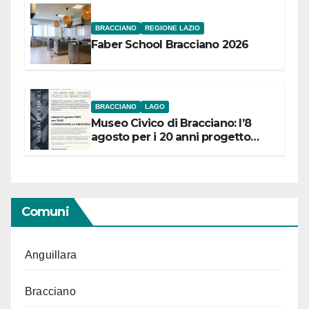
BRACCIANO
REGIONE LAZIO
Faber School Bracciano 2026
BRACCIANO
LAGO
Museo Civico di Bracciano: l’8
agosto per i 20 anni progetto
“Conservare la memoria”
Comuni
Anguillara
Bracciano