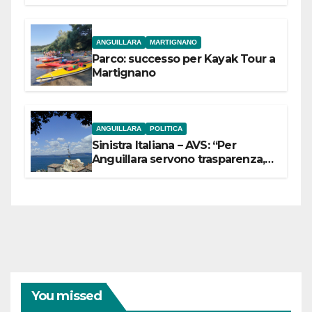
dell’Etruria Meridionale
ANGUILLARA
MARTIGNANO
Parco: successo per Kayak Tour a
Martignano
ANGUILLARA
POLITICA
Sinistra Italiana – AVS: “Per
Anguillara servono trasparenza,
partecipazione e scelte politiche
coraggiose”
You missed