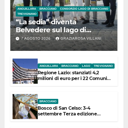
ANGUILLARA
BRACCIANO
CONSORZIO LAGO DI BRACCIANO
TREVIGNANO
“La sedia” diventa
Belvedere sul lago di
Bracciano: ieri
7 AGOSTO 2026
GRAZIAROSA VILLANI
l’inaugurazione
ANGUILLARA
BRACCIANO
LAGO
TREVIGNANO
Regione Lazio: stanziati 4,2
milioni di euro per i 22 Comuni
dell’Etruria Meridionale
BRACCIANO
Bosco di San Celso: 3-4
settembre Terza edizione
Festival “Storie in cielo e in terra”