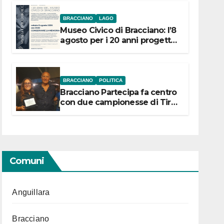
BRACCIANO
LAGO
Museo Civico di Bracciano: l’8
agosto per i 20 anni progetto
“Conservare la memoria”
BRACCIANO
POLITICA
Bracciano Partecipa fa centro
con due campionesse di Tiro
a Segno in vista delle urne
Comuni
Anguillara
Bracciano