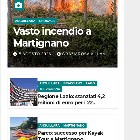
ANGUILLARA
CRONACA
Vasto incendio a
Martignano
5 AGOSTO 2026
GRAZIAROSA VILLANI
ANGUILLARA
BRACCIANO
LAGO
TREVIGNANO
Regione Lazio: stanziati 4,2
milioni di euro per i 22
Comuni dell’Etruria
Meridionale
ANGUILLARA
MARTIGNANO
Parco: successo per Kayak
Tour a Martignano