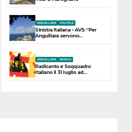
ANGUILLARA
POLITICA
Sinistra Italiana – AVS: “Per
Anguillara servono
trasparenza, partecipazione e
scelte politiche coraggiose”
ANGUILLARA
MUSICA
Radicanto e Soqquadro
Italiano il 31 luglio ad
Anguillara