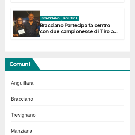
“Conservare la memoria”
BRACCIANO
POLITICA
Bracciano Partecipa fa centro
con due campionesse di Tiro a
Segno in vista delle urne
Comuni
Anguillara
Bracciano
Trevignano
Manziana