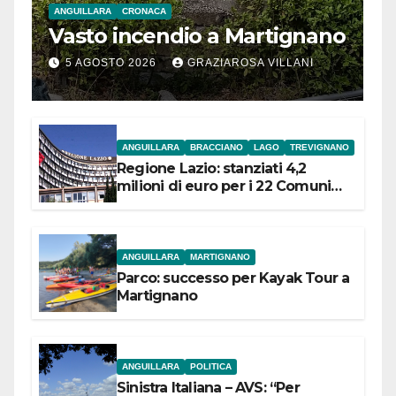
ANGUILLARA
CRONACA
Vasto incendio a Martignano
5 AGOSTO 2026
GRAZIAROSA VILLANI
ANGUILLARA
BRACCIANO
LAGO
TREVIGNANO
Regione Lazio: stanziati 4,2
milioni di euro per i 22 Comuni
dell’Etruria Meridionale
ANGUILLARA
MARTIGNANO
Parco: successo per Kayak Tour a
Martignano
ANGUILLARA
POLITICA
Sinistra Italiana – AVS: “Per