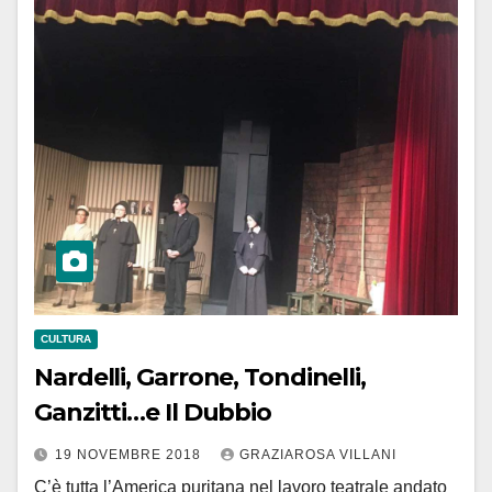
CULTURA
Nardelli, Garrone, Tondinelli,
Ganzitti…e Il Dubbio
19 NOVEMBRE 2018
GRAZIAROSA VILLANI
C’è tutta l’America puritana nel lavoro teatrale andato