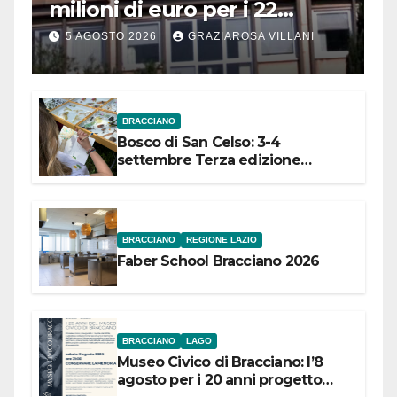
milioni di euro per i 22
Comuni dell’Etruria
5 AGOSTO 2026
GRAZIAROSA VILLANI
Meridionale
BRACCIANO
Bosco di San Celso: 3-4
settembre Terza edizione
Festival “Storie in cielo e in terra”
BRACCIANO
REGIONE LAZIO
Faber School Bracciano 2026
BRACCIANO
LAGO
Museo Civico di Bracciano: l’8
agosto per i 20 anni progetto