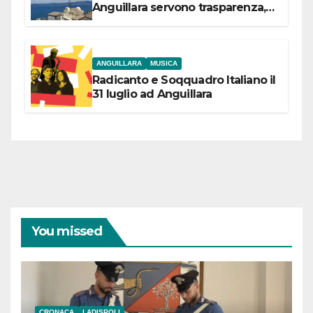
Anguillara servono trasparenza,
partecipazione e scelte politiche
coraggiose”
ANGUILLARA
MUSICA
Radicanto e Soqquadro Italiano il
31 luglio ad Anguillara
You missed
CRONACA
LADISPOLI