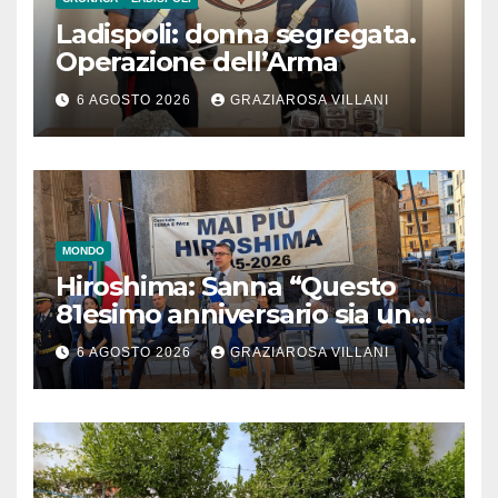
Ladispoli: donna segregata.
Operazione dell’Arma
6 AGOSTO 2026
GRAZIAROSA VILLANI
MONDO
Hiroshima: Sanna “Questo
81esimo anniversario sia un
monito per tutti”
6 AGOSTO 2026
GRAZIAROSA VILLANI