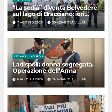
“La sedia” diventa Belvedere
sul lago di Bracciano: ieri
l’inaugurazione
7 AGOSTO 2026
GRAZIAROSA VILLANI
CRONACA
LADISPOLI
Ladispoli: donna segregata.
Operazione dell’Arma
6 AGOSTO 2026
GRAZIAROSA VILLANI