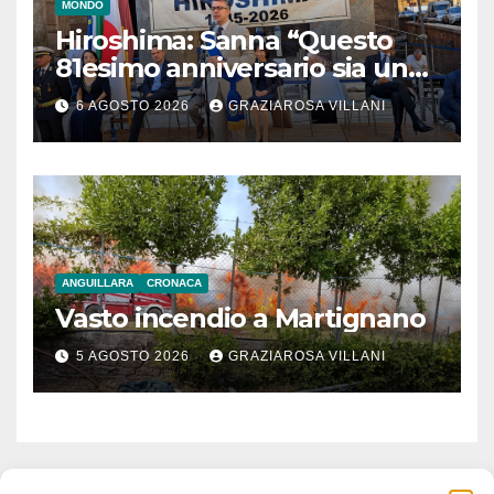
MONDO
Hiroshima: Sanna “Questo
81esimo anniversario sia un
monito per tutti”
6 AGOSTO 2026
GRAZIAROSA VILLANI
ANGUILLARA
CRONACA
Vasto incendio a Martignano
5 AGOSTO 2026
GRAZIAROSA VILLANI