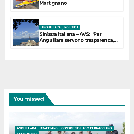
Martignano
ANGUILLARA
POLITICA
Sinistra Italiana – AVS: “Per
Anguillara servono trasparenza,
partecipazione e scelte politiche
coraggiose”
You missed
ANGUILLARA
BRACCIANO
CONSORZIO LAGO DI BRACCIANO
TREVIGNANO