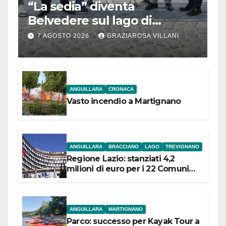
“La sedia” diventa
Belvedere sul lago di
Bracciano: ieri
7 AGOSTO 2026
GRAZIAROSA VILLANI
l’inaugurazione
ANGUILLARA
CRONACA
Vasto incendio a Martignano
ANGUILLARA
BRACCIANO
LAGO
TREVIGNANO
Regione Lazio: stanziati 4,2
milioni di euro per i 22 Comuni
dell’Etruria Meridionale
ANGUILLARA
MARTIGNANO
Parco: successo per Kayak Tour a