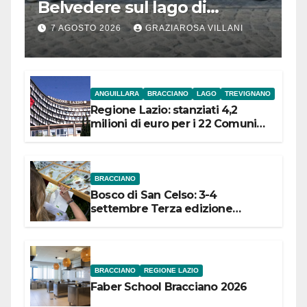
Belvedere sul lago di
Bracciano: ieri
7 AGOSTO 2026
GRAZIAROSA VILLANI
l’inaugurazione
ANGUILLARA
BRACCIANO
LAGO
TREVIGNANO
Regione Lazio: stanziati 4,2
milioni di euro per i 22 Comuni
dell’Etruria Meridionale
BRACCIANO
Bosco di San Celso: 3-4
settembre Terza edizione
Festival “Storie in cielo e in terra”
BRACCIANO
REGIONE LAZIO
Faber School Bracciano 2026