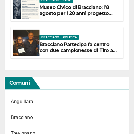
BRACCIANO
LAGO
Museo Civico di Bracciano: l’8
agosto per i 20 anni progetto
“Conservare la memoria”
BRACCIANO
POLITICA
Bracciano Partecipa fa centro
con due campionesse di Tiro a
Segno in vista delle urne
Comuni
Anguillara
Bracciano
Trevignano