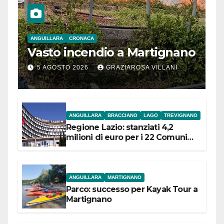
ANGUILLARA
CRONACA
Vasto incendio a Martignano
5 AGOSTO 2026
GRAZIAROSA VILLANI
ANGUILLARA
BRACCIANO
LAGO
TREVIGNANO
Regione Lazio: stanziati 4,2
milioni di euro per i 22 Comuni
dell’Etruria Meridionale
ANGUILLARA
MARTIGNANO
Parco: successo per Kayak Tour a
Martignano