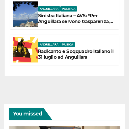
ANGUILLARA
POLITICA
Sinistra Italiana – AVS: “Per
Anguillara servono trasparenza,
partecipazione e scelte politiche
coraggiose”
ANGUILLARA
MUSICA
Radicanto e Soqquadro Italiano il
31 luglio ad Anguillara
You missed