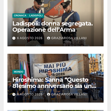
CRONACA
LADISPOLI
Ladispoli: donna segregata.
Operazione dell’Arma
6 AGOSTO 2026
GRAZIAROSA VILLANI
MONDO
Hiroshima: Sanna “Questo
81esimo anniversario sia un
monito per tutti”
6 AGOSTO 2026
GRAZIAROSA VILLANI