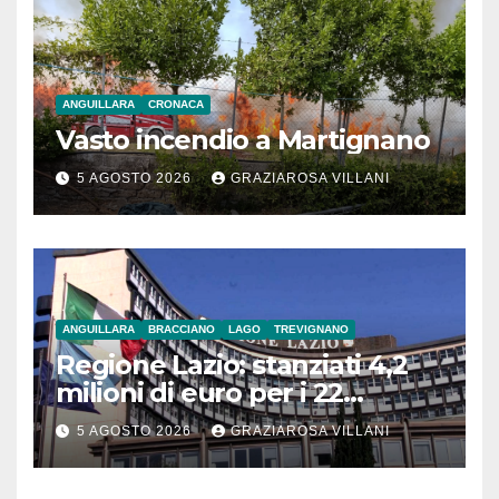
ANGUILLARA
CRONACA
Vasto incendio a Martignano
5 AGOSTO 2026
GRAZIAROSA VILLANI
ANGUILLARA
BRACCIANO
LAGO
TREVIGNANO
Regione Lazio: stanziati 4,2
milioni di euro per i 22
Comuni dell’Etruria
5 AGOSTO 2026
GRAZIAROSA VILLANI
Meridionale