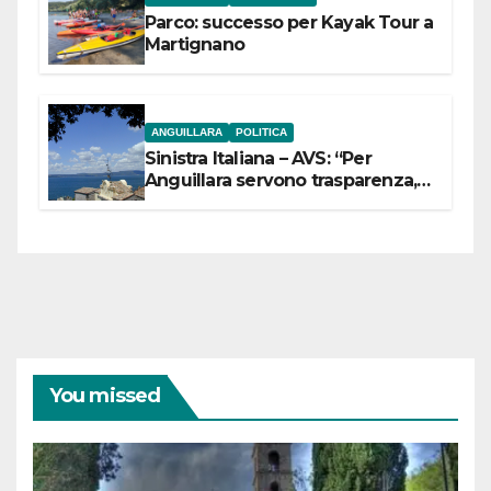
Parco: successo per Kayak Tour a
Martignano
ANGUILLARA
POLITICA
Sinistra Italiana – AVS: “Per
Anguillara servono trasparenza,
partecipazione e scelte politiche
coraggiose”
You missed