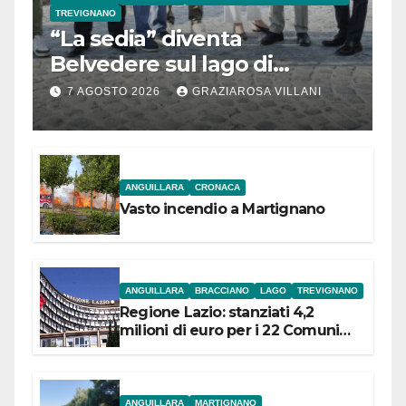
TREVIGNANO
“La sedia” diventa
Belvedere sul lago di
Bracciano: ieri
7 AGOSTO 2026
GRAZIAROSA VILLANI
l’inaugurazione
ANGUILLARA
CRONACA
Vasto incendio a Martignano
ANGUILLARA
BRACCIANO
LAGO
TREVIGNANO
Regione Lazio: stanziati 4,2
milioni di euro per i 22 Comuni
dell’Etruria Meridionale
ANGUILLARA
MARTIGNANO