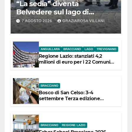
“La sedia” diventa
Belvedere sul lago di
Bracciano: ieri
7 AGOSTO 2026
GRAZIAROSA VILLANI
l’inaugurazione
ANGUILLARA
BRACCIANO
LAGO
TREVIGNANO
Regione Lazio: stanziati 4,2
milioni di euro per i 22 Comuni
dell’Etruria Meridionale
BRACCIANO
Bosco di San Celso: 3-4
settembre Terza edizione
Festival “Storie in cielo e in terra”
BRACCIANO
REGIONE LAZIO