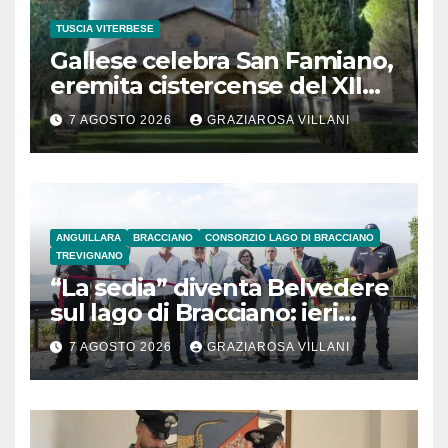
TUSCIA VITERBESE
Gallese celebra San Famiano,
eremita cistercense del XII
secolo
7 AGOSTO 2026
GRAZIAROSA VILLANI
ANGUILLARA
BRACCIANO
CONSORZIO LAGO DI BRACCIANO
TREVIGNANO
“La sedia” diventa Belvedere
sul lago di Bracciano: ieri
l’inaugurazione
7 AGOSTO 2026
GRAZIAROSA VILLANI