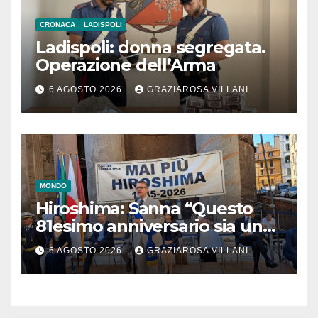
CRONACA
LADISPOLI
Ladispoli: donna segregata.
Operazione dell’Arma
6 AGOSTO 2026
GRAZIAROSA VILLANI
MONDO
Hiroshima: Sanna “Questo
81esimo anniversario sia un
monito per tutti”
6 AGOSTO 2026
GRAZIAROSA VILLANI