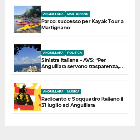
ANGUILLARA
MARTIGNANO
Parco: successo per Kayak Tour a
Martignano
ANGUILLARA
POLITICA
Sinistra Italiana – AVS: “Per
Anguillara servono trasparenza,
partecipazione e scelte politiche
coraggiose”
ANGUILLARA
MUSICA
Radicanto e Soqquadro Italiano il
31 luglio ad Anguillara