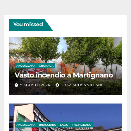
You missed
ANGUILLARA
CRONACA
Vasto incendio a Martignano
5 AGOSTO 2026
GRAZIAROSA VILLANI
ANGUILLARA
BRACCIANO
LAGO
TREVIGNANO