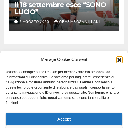
Il 18 settembre esce “SONO
LUCIO”
3 AGOSTO 2026
GRAZIAROSA VILLANI
Manage Cookie Consent
Usiamo tecnologie come i cookie per memorizzare e/o accedere ad
informazioni sul dispositivo. Lo facciamo per migliorare l'esperienza di
navigazione e mostrare annunci personalizzati. Fornire il consenso a
queste tecnologie ci consente di elaborare dati quali il comportamento
durante la navigazione o ID univoche su questo sito. Non fornire o ritirare il
consenso potrebbe influire negativamente su alcune funzionalità e
funzioni.
Accept
Proudly powered by WordPress
|
Tema: Newspaperex di
Themeansar
.