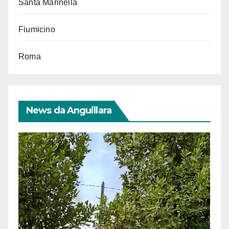
Santa Marinella
Fiumicino
Roma
News da Anguillara