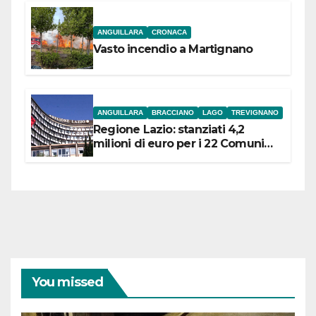
ANGUILLARA
CRONACA
Vasto incendio a Martignano
ANGUILLARA
BRACCIANO
LAGO
TREVIGNANO
Regione Lazio: stanziati 4,2
milioni di euro per i 22 Comuni
dell’Etruria Meridionale
You missed