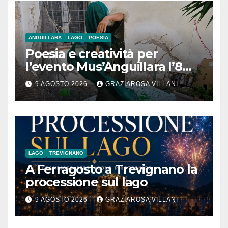
ANGUILLARA
LAGO
POESIA
Poesia e creatività per
l’evento Mus’Anguillara l’8
agosto 2026 al Museo
9 AGOSTO 2026
GRAZIAROSA VILLANI
Contadino
LAGO
TREVIGNANO
A Ferragosto a Trevignano la
processione sul lago
9 AGOSTO 2026
GRAZIAROSA VILLANI