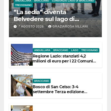
ANGUILLARA
BRACCIANO
CONSORZIO LAGO DI BRACCIANO
TREVIGNANO
“La sedia” diventa
Belvedere sul lago di
Bracciano: ieri
7 AGOSTO 2026
GRAZIAROSA VILLANI
l’inaugurazione
ANGUILLARA
BRACCIANO
LAGO
TREVIGNANO
Regione Lazio: stanziati 4,2
milioni di euro per i 22 Comuni
dell’Etruria Meridionale
BRACCIANO
Bosco di San Celso: 3-4
settembre Terza edizione
Festival “Storie in cielo e in terra”