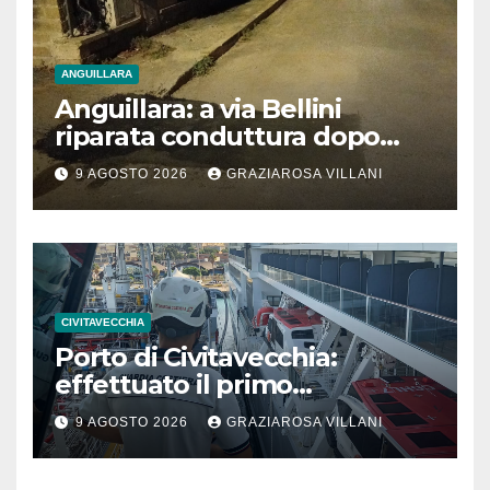
ANGUILLARA
Anguillara: a via Bellini
riparata conduttura dopo
segnalazione IdD
9 AGOSTO 2026
GRAZIAROSA VILLANI
CIVITAVECCHIA
Porto di Civitavecchia:
effettuato il primo
rifornimento di GNL ad una
9 AGOSTO 2026
GRAZIAROSA VILLANI
nave da crociera