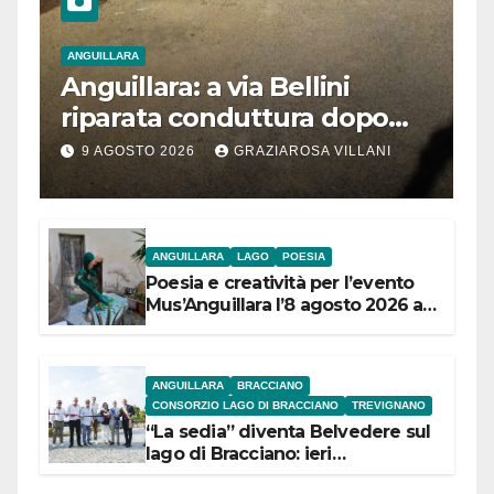
ANGUILLARA
Anguillara: a via Bellini
riparata conduttura dopo
segnalazione IdD
9 AGOSTO 2026
GRAZIAROSA VILLANI
ANGUILLARA
LAGO
POESIA
Poesia e creatività per l’evento
Mus’Anguillara l’8 agosto 2026 al
Museo Contadino
ANGUILLARA
BRACCIANO
CONSORZIO LAGO DI BRACCIANO
TREVIGNANO
“La sedia” diventa Belvedere sul
lago di Bracciano: ieri
l’inaugurazione