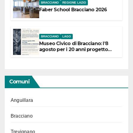
BRACCIANO
REGIONE LAZIO
Faber School Bracciano 2026
BRACCIANO
LAGO
Museo Civico di Bracciano: l’8
agosto per i 20 anni progetto
“Conservare la memoria”
Comuni
Anguillara
Bracciano
Trevignano