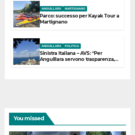
ANGUILLARA
MARTIGNANO
Parco: successo per Kayak Tour a
Martignano
ANGUILLARA
POLITICA
Sinistra Italiana – AVS: “Per
Anguillara servono trasparenza,
partecipazione e scelte politiche
coraggiose”
You missed