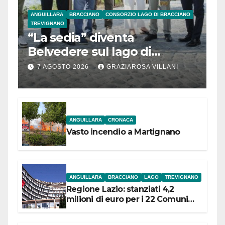
ANGUILLARA
BRACCIANO
CONSORZIO LAGO DI BRACCIANO
TREVIGNANO
“La sedia” diventa
Belvedere sul lago di
Bracciano: ieri
7 AGOSTO 2026
GRAZIAROSA VILLANI
l’inaugurazione
ANGUILLARA
CRONACA
Vasto incendio a Martignano
ANGUILLARA
BRACCIANO
LAGO
TREVIGNANO
Regione Lazio: stanziati 4,2
milioni di euro per i 22 Comuni
dell’Etruria Meridionale