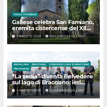
TUSCIA VITERBESE
Gallese celebra San Famiano,
eremita cistercense del XII
secolo
7 AGOSTO 2026
GRAZIAROSA VILLANI
ANGUILLARA
BRACCIANO
CONSORZIO LAGO DI BRACCIANO
TREVIGNANO
“La sedia” diventa Belvedere
sul lago di Bracciano: ieri
l’inaugurazione
7 AGOSTO 2026
GRAZIAROSA VILLANI