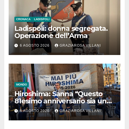
CRONACA
LADISPOLI
Ladispoli: donna segregata.
Operazione dell’Arma
6 AGOSTO 2026
GRAZIAROSA VILLANI
MONDO
Hiroshima: Sanna “Questo
81esimo anniversario sia un
monito per tutti”
6 AGOSTO 2026
GRAZIAROSA VILLANI