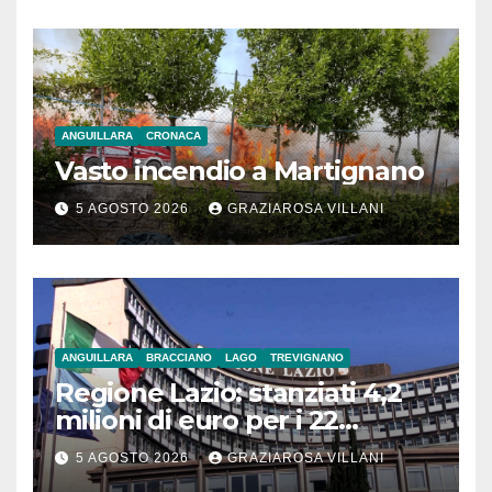
ANGUILLARA
CRONACA
Vasto incendio a Martignano
5 AGOSTO 2026
GRAZIAROSA VILLANI
ANGUILLARA
BRACCIANO
LAGO
TREVIGNANO
Regione Lazio: stanziati 4,2
milioni di euro per i 22
Comuni dell’Etruria
5 AGOSTO 2026
GRAZIAROSA VILLANI
Meridionale