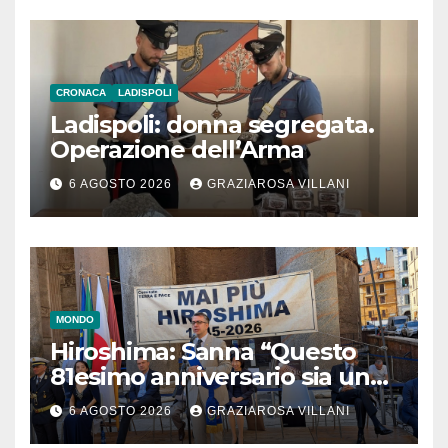
CRONACA
LADISPOLI
Ladispoli: donna segregata.
Operazione dell’Arma
6 AGOSTO 2026
GRAZIAROSA VILLANI
MONDO
Hiroshima: Sanna “Questo
81esimo anniversario sia un
monito per tutti”
6 AGOSTO 2026
GRAZIAROSA VILLANI