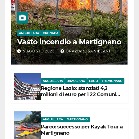
ANGUILLARA
CRONACA
Vasto incendio a Martignano
5 AGOSTO 2026
GRAZIAROSA VILLANI
ANGUILLARA
BRACCIANO
LAGO
TREVIGNANO
Regione Lazio: stanziati 4,2
milioni di euro per i 22 Comuni
dell’Etruria Meridionale
ANGUILLARA
MARTIGNANO
Parco: successo per Kayak Tour a
Martignano