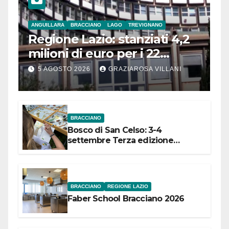
ANGUILLARA
BRACCIANO
LAGO
TREVIGNANO
Regione Lazio: stanziati 4,2
milioni di euro per i 22
Comuni dell’Etruria
5 AGOSTO 2026
GRAZIAROSA VILLANI
Meridionale
BRACCIANO
Bosco di San Celso: 3-4
settembre Terza edizione
Festival “Storie in cielo e in terra”
BRACCIANO
REGIONE LAZIO
Faber School Bracciano 2026