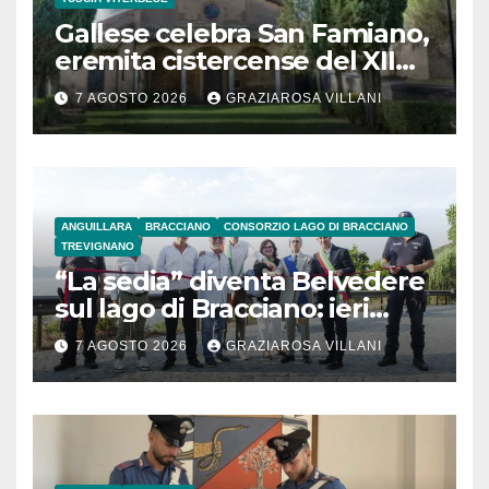
Gallese celebra San Famiano,
eremita cistercense del XII
secolo
7 AGOSTO 2026
GRAZIAROSA VILLANI
ANGUILLARA
BRACCIANO
CONSORZIO LAGO DI BRACCIANO
TREVIGNANO
“La sedia” diventa Belvedere
sul lago di Bracciano: ieri
l’inaugurazione
7 AGOSTO 2026
GRAZIAROSA VILLANI