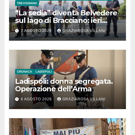
TREVIGNANO
“La sedia” diventa Belvedere
sul lago di Bracciano: ieri
l’inaugurazione
7 AGOSTO 2026
GRAZIAROSA VILLANI
CRONACA
LADISPOLI
Ladispoli: donna segregata.
Operazione dell’Arma
6 AGOSTO 2026
GRAZIAROSA VILLANI