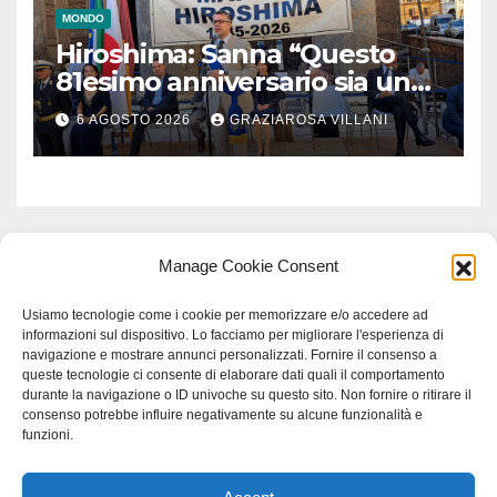
MONDO
Hiroshima: Sanna “Questo
81esimo anniversario sia un
monito per tutti”
6 AGOSTO 2026
GRAZIAROSA VILLANI
Manage Cookie Consent
Usiamo tecnologie come i cookie per memorizzare e/o accedere ad
informazioni sul dispositivo. Lo facciamo per migliorare l'esperienza di
navigazione e mostrare annunci personalizzati. Fornire il consenso a
queste tecnologie ci consente di elaborare dati quali il comportamento
durante la navigazione o ID univoche su questo sito. Non fornire o ritirare il
consenso potrebbe influire negativamente su alcune funzionalità e
funzioni.