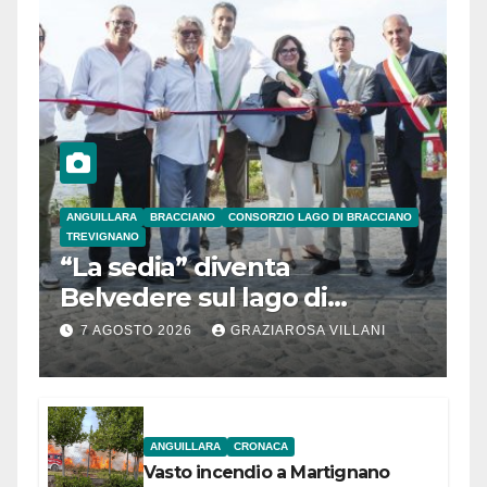
ANGUILLARA
BRACCIANO
CONSORZIO LAGO DI BRACCIANO
TREVIGNANO
“La sedia” diventa
Belvedere sul lago di
Bracciano: ieri
7 AGOSTO 2026
GRAZIAROSA VILLANI
l’inaugurazione
ANGUILLARA
CRONACA
Vasto incendio a Martignano