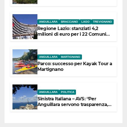
ANGUILLARA
BRACCIANO
LAGO
TREVIGNANO
Regione Lazio: stanziati 4,2
milioni di euro per i 22 Comuni
dell’Etruria Meridionale
ANGUILLARA
MARTIGNANO
Parco: successo per Kayak Tour a
Martignano
ANGUILLARA
POLITICA
Sinistra Italiana – AVS: “Per
Anguillara servono trasparenza,
partecipazione e scelte politiche
coraggiose”