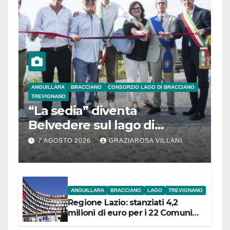
ANGUILLARA
BRACCIANO
CONSORZIO LAGO DI BRACCIANO
TREVIGNANO
“La sedia” diventa
Belvedere sul lago di
Bracciano: ieri
7 AGOSTO 2026
GRAZIAROSA VILLANI
l’inaugurazione
ANGUILLARA
BRACCIANO
LAGO
TREVIGNANO
Regione Lazio: stanziati 4,2
milioni di euro per i 22 Comuni
dell’Etruria Meridionale