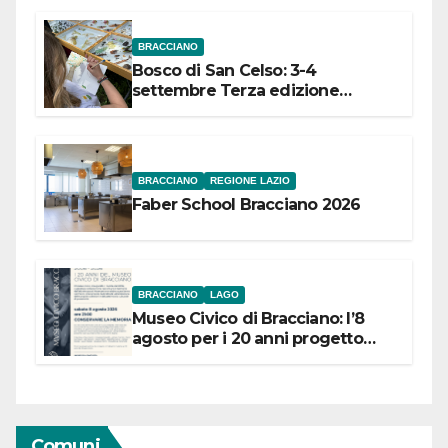
BRACCIANO
Bosco di San Celso: 3-4
settembre Terza edizione
Festival “Storie in cielo e in terra”
BRACCIANO
REGIONE LAZIO
Faber School Bracciano 2026
BRACCIANO
LAGO
Museo Civico di Bracciano: l’8
agosto per i 20 anni progetto
“Conservare la memoria”
Comuni