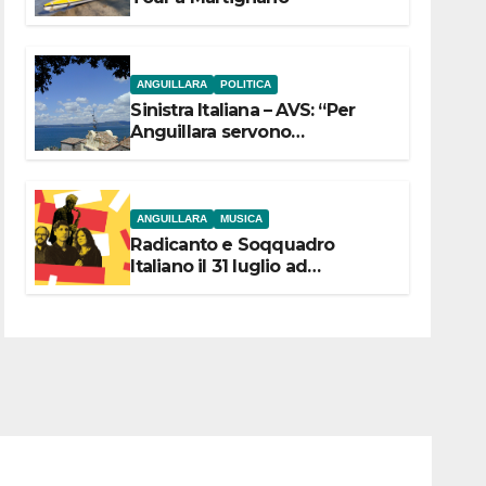
ANGUILLARA
POLITICA
Sinistra Italiana – AVS: “Per
Anguillara servono
trasparenza, partecipazione e
scelte politiche coraggiose”
ANGUILLARA
MUSICA
Radicanto e Soqquadro
Italiano il 31 luglio ad
Anguillara