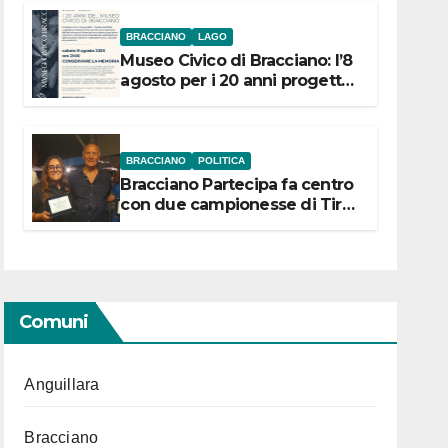
BRACCIANO
LAGO
Museo Civico di Bracciano: l’8
agosto per i 20 anni progetto
“Conservare la memoria”
BRACCIANO
POLITICA
Bracciano Partecipa fa centro
con due campionesse di Tiro
a Segno in vista delle urne
Comuni
Anguillara
Bracciano