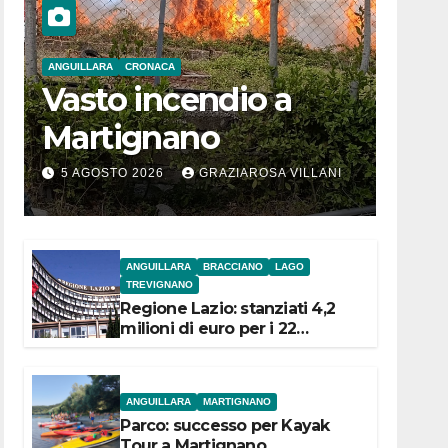
ANGUILLARA
CRONACA
Vasto incendio a
Martignano
5 AGOSTO 2026
GRAZIAROSA VILLANI
ANGUILLARA
BRACCIANO
LAGO
TREVIGNANO
Regione Lazio: stanziati 4,2
milioni di euro per i 22
Comuni dell’Etruria
Meridionale
ANGUILLARA
MARTIGNANO
Parco: successo per Kayak
Tour a Martignano