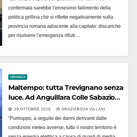
confermata sarebbe l’ennesimo fallimento della
politica grillina che si riflette negativamente sulla
provincia romana adiacente alla capitale: discariche
per risolvere l’emergenza rifiuti…
CRONACA
Maltempo: tutta Trevignano senza
luce. Ad Anguillara Colle Sabazio
senza acqua e elettricità
29 OTTOBRE 2018
GRAZIAROSA VILLANI
“Purtroppo, a seguito dei danni derivanti dalle
condizioni meteo avverse, tutto il nostro territorio è
senza energia elettrica a causa di guasti di media