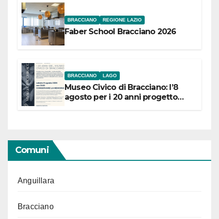
BRACCIANO
REGIONE LAZIO
Faber School Bracciano 2026
BRACCIANO
LAGO
Museo Civico di Bracciano: l’8
agosto per i 20 anni progetto
“Conservare la memoria”
Comuni
Anguillara
Bracciano