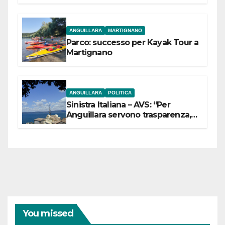
dell’Etruria Meridionale
ANGUILLARA
MARTIGNANO
Parco: successo per Kayak Tour a
Martignano
ANGUILLARA
POLITICA
Sinistra Italiana – AVS: “Per
Anguillara servono trasparenza,
partecipazione e scelte politiche
coraggiose”
You missed