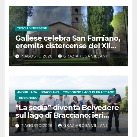
TUSCIA VITERBESE
Gallese celebra San Famiano,
eremita cistercense del XII
secolo
7 AGOSTO 2026
GRAZIAROSA VILLANI
ANGUILLARA
BRACCIANO
CONSORZIO LAGO DI BRACCIANO
TREVIGNANO
“La sedia” diventa Belvedere
sul lago di Bracciano: ieri
l’inaugurazione
7 AGOSTO 2026
GRAZIAROSA VILLANI