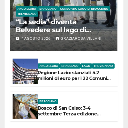
ANGUILLARA
BRACCIANO
CONSORZIO LAGO DI BRACCIANO
TREVIGNANO
“La sedia” diventa
Belvedere sul lago di
Bracciano: ieri
7 AGOSTO 2026
GRAZIAROSA VILLANI
l’inaugurazione
ANGUILLARA
BRACCIANO
LAGO
TREVIGNANO
Regione Lazio: stanziati 4,2
milioni di euro per i 22 Comuni
dell’Etruria Meridionale
BRACCIANO
Bosco di San Celso: 3-4
settembre Terza edizione
Festival “Storie in cielo e in terra”