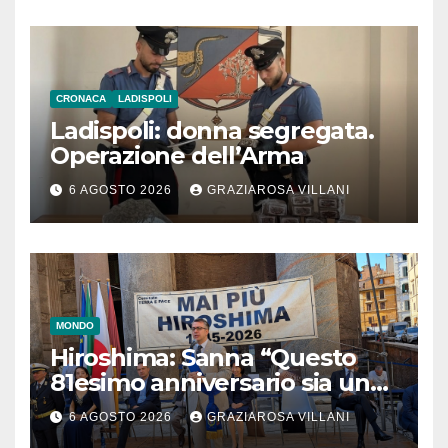
CRONACA
LADISPOLI
Ladispoli: donna segregata.
Operazione dell’Arma
6 AGOSTO 2026
GRAZIAROSA VILLANI
MONDO
Hiroshima: Sanna “Questo
81esimo anniversario sia un
monito per tutti”
6 AGOSTO 2026
GRAZIAROSA VILLANI