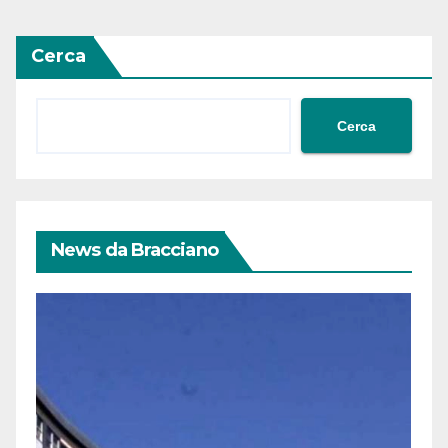
Cerca
Cerca
News da Bracciano