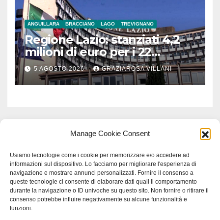
ANGUILLARA
BRACCIANO
LAGO
TREVIGNANO
Regione Lazio: stanziati 4,2
milioni di euro per i 22
Comuni dell’Etruria
5 AGOSTO 2026
GRAZIAROSA VILLANI
Meridionale
Manage Cookie Consent
Usiamo tecnologie come i cookie per memorizzare e/o accedere ad
informazioni sul dispositivo. Lo facciamo per migliorare l'esperienza di
navigazione e mostrare annunci personalizzati. Fornire il consenso a
queste tecnologie ci consente di elaborare dati quali il comportamento
durante la navigazione o ID univoche su questo sito. Non fornire o ritirare il
consenso potrebbe influire negativamente su alcune funzionalità e
funzioni.