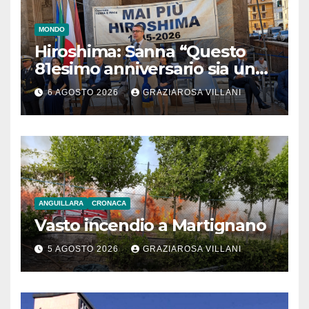
MONDO
Hiroshima: Sanna “Questo
81esimo anniversario sia un
monito per tutti”
6 AGOSTO 2026
GRAZIAROSA VILLANI
ANGUILLARA
CRONACA
Vasto incendio a Martignano
5 AGOSTO 2026
GRAZIAROSA VILLANI