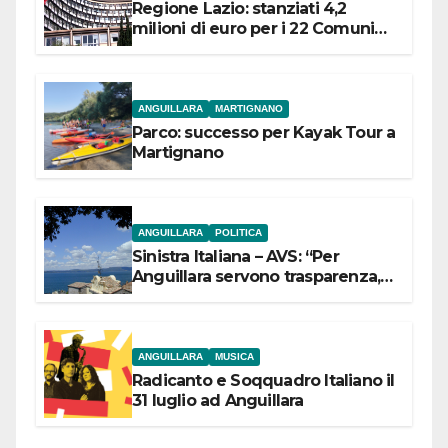
Regione Lazio: stanziati 4,2
milioni di euro per i 22 Comuni
dell’Etruria Meridionale
ANGUILLARA
MARTIGNANO
Parco: successo per Kayak Tour a
Martignano
ANGUILLARA
POLITICA
Sinistra Italiana – AVS: “Per
Anguillara servono trasparenza,
partecipazione e scelte politiche
coraggiose”
ANGUILLARA
MUSICA
Radicanto e Soqquadro Italiano il
31 luglio ad Anguillara