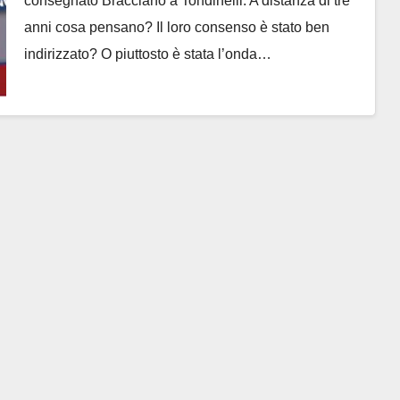
consegnato Bracciano a Tondinelli. A distanza di tre
anni cosa pensano? Il loro consenso è stato ben
indirizzato? O piuttosto è stata l’onda…