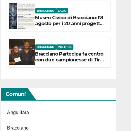
BRACCIANO
LAGO
Museo Civico di Bracciano: l’8
agosto per i 20 anni progetto
“Conservare la memoria”
BRACCIANO
POLITICA
Bracciano Partecipa fa centro
con due campionesse di Tiro
a Segno in vista delle urne
Comuni
Anguillara
Bracciano