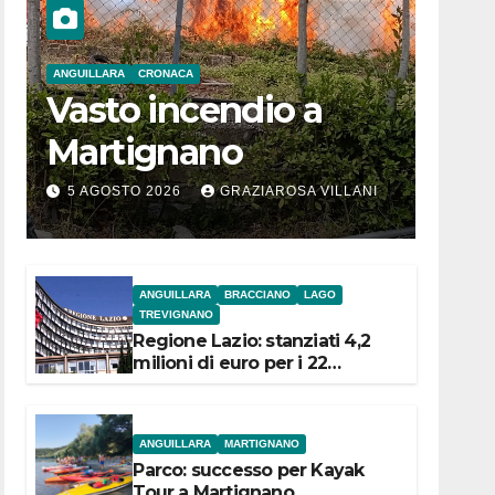
ANGUILLARA
CRONACA
Vasto incendio a
Martignano
5 AGOSTO 2026
GRAZIAROSA VILLANI
ANGUILLARA
BRACCIANO
LAGO
TREVIGNANO
Regione Lazio: stanziati 4,2
milioni di euro per i 22
Comuni dell’Etruria
Meridionale
ANGUILLARA
MARTIGNANO
Parco: successo per Kayak
Tour a Martignano