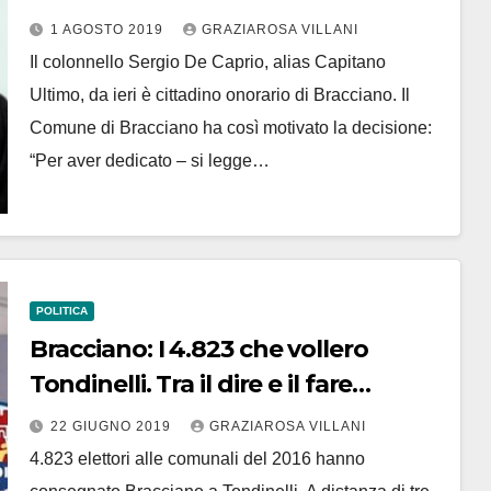
onorario. Di ieri lo scontro con
1 AGOSTO 2019
GRAZIAROSA VILLANI
Nistri
Il colonnello Sergio De Caprio, alias Capitano
Ultimo, da ieri è cittadino onorario di Bracciano. Il
Comune di Bracciano ha così motivato la decisione:
“Per aver dedicato – si legge…
POLITICA
Bracciano: I 4.823 che vollero
Tondinelli. Tra il dire e il fare…
22 GIUGNO 2019
GRAZIAROSA VILLANI
4.823 elettori alle comunali del 2016 hanno