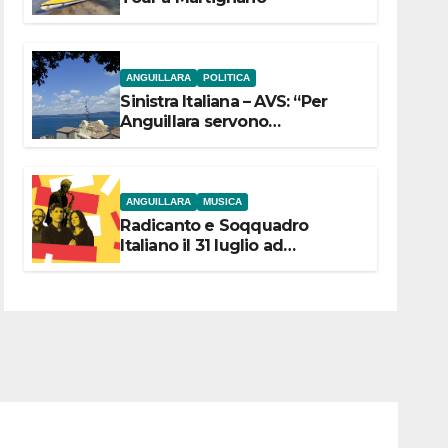
ANGUILLARA
POLITICA
Sinistra Italiana – AVS: “Per
Anguillara servono
trasparenza, partecipazione e
scelte politiche coraggiose”
ANGUILLARA
MUSICA
Radicanto e Soqquadro
Italiano il 31 luglio ad
Anguillara