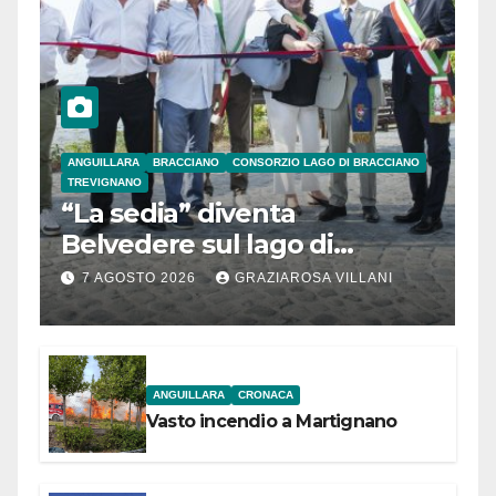
ANGUILLARA
BRACCIANO
CONSORZIO LAGO DI BRACCIANO
TREVIGNANO
“La sedia” diventa
Belvedere sul lago di
Bracciano: ieri
7 AGOSTO 2026
GRAZIAROSA VILLANI
l’inaugurazione
ANGUILLARA
CRONACA
Vasto incendio a Martignano