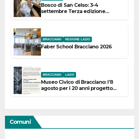
Bosco di San Celso: 3-4
settembre Terza edizione
Festival “Storie in cielo e in terra”
BRACCIANO
REGIONE LAZIO
Faber School Bracciano 2026
BRACCIANO
LAGO
Museo Civico di Bracciano: l’8
agosto per i 20 anni progetto
“Conservare la memoria”
Comuni