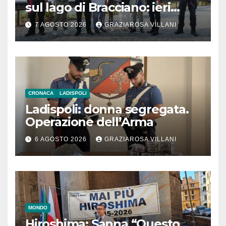
sul lago di Bracciano: ieri
l’inaugurazione
7 AGOSTO 2026
GRAZIAROSA VILLANI
CRONACA
LADISPOLI
Ladispoli: donna segregata.
Operazione dell’Arma
6 AGOSTO 2026
GRAZIAROSA VILLANI
MONDO
Hiroshima: Sanna “Questo