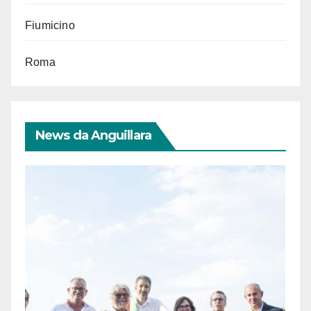
Fiumicino
Roma
News da Anguillara