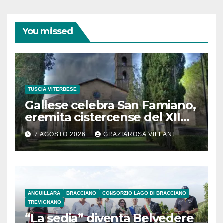
You missed
TUSCIA VITERBESE
Gallese celebra San Famiano,
eremita cistercense del XII
secolo
7 AGOSTO 2026
GRAZIAROSA VILLANI
ANGUILLARA
BRACCIANO
CONSORZIO LAGO DI BRACCIANO
TREVIGNANO
“La sedia” diventa Belvedere