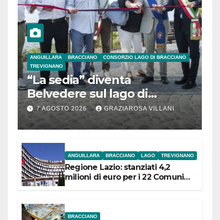
ANGUILLARA
BRACCIANO
CONSORZIO LAGO DI BRACCIANO
TREVIGNANO
“La sedia” diventa
Belvedere sul lago di
Bracciano: ieri
7 AGOSTO 2026
GRAZIAROSA VILLANI
l’inaugurazione
ANGUILLARA
BRACCIANO
LAGO
TREVIGNANO
Regione Lazio: stanziati 4,2
milioni di euro per i 22 Comuni
dell’Etruria Meridionale
BRACCIANO