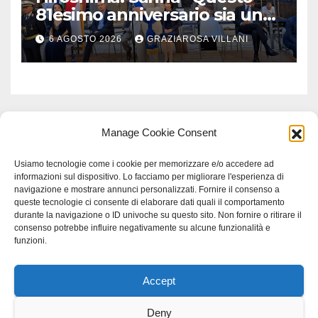
81esimo anniversario sia un
monito per tutti”
6 AGOSTO 2026
GRAZIAROSA VILLANI
Manage Cookie Consent
Usiamo tecnologie come i cookie per memorizzare e/o accedere ad
informazioni sul dispositivo. Lo facciamo per migliorare l'esperienza di
navigazione e mostrare annunci personalizzati. Fornire il consenso a
queste tecnologie ci consente di elaborare dati quali il comportamento
durante la navigazione o ID univoche su questo sito. Non fornire o ritirare il
consenso potrebbe influire negativamente su alcune funzionalità e
funzioni.
Accept
Proudly powered by WordPress
|
Tema: Newspaperex di
Themeansar
.
Deny