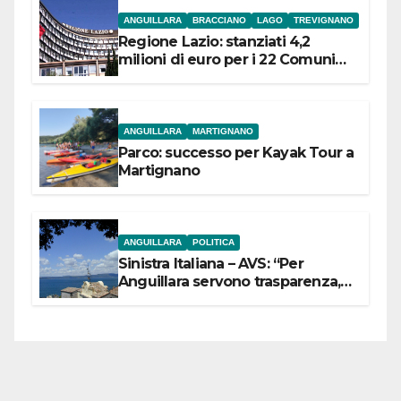
ANGUILLARA
BRACCIANO
LAGO
TREVIGNANO
Regione Lazio: stanziati 4,2
milioni di euro per i 22 Comuni
dell’Etruria Meridionale
ANGUILLARA
MARTIGNANO
Parco: successo per Kayak Tour a
Martignano
ANGUILLARA
POLITICA
Sinistra Italiana – AVS: “Per
Anguillara servono trasparenza,
partecipazione e scelte politiche
coraggiose”