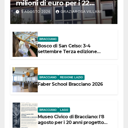
milioni di euro per i 22
Comuni dell’Etruria
5 AGOSTO 2026
GRAZIAROSA VILLANI
Meridionale
BRACCIANO
Bosco di San Celso: 3-4
settembre Terza edizione
Festival “Storie in cielo e in terra”
BRACCIANO
REGIONE LAZIO
Faber School Bracciano 2026
BRACCIANO
LAGO
Museo Civico di Bracciano: l’8
agosto per i 20 anni progetto