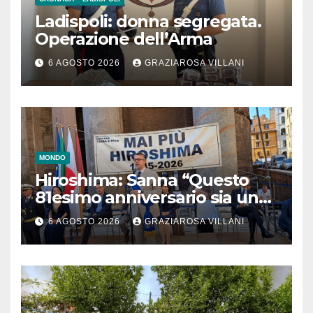
Ladispoli: donna segregata.
Operazione dell’Arma
6 AGOSTO 2026
GRAZIAROSA VILLANI
MONDO
Hiroshima: Sanna “Questo
81esimo anniversario sia un
monito per tutti”
6 AGOSTO 2026
GRAZIAROSA VILLANI