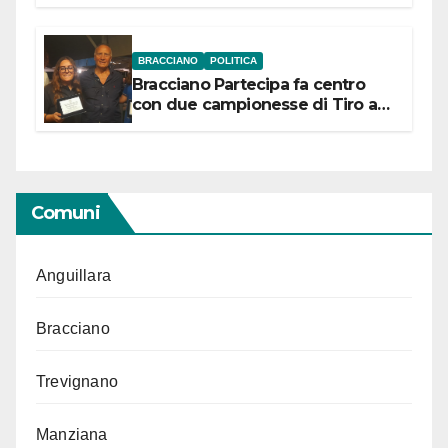
“Conservare la memoria”
BRACCIANO
POLITICA
Bracciano Partecipa fa centro
con due campionesse di Tiro a
Segno in vista delle urne
Comuni
Anguillara
Bracciano
Trevignano
Manziana