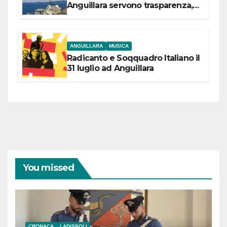
Anguillara servono trasparenza,
partecipazione e scelte politiche
coraggiose”
ANGUILLARA
MUSICA
Radicanto e Soqquadro Italiano il
31 luglio ad Anguillara
You missed
CRONACA
LADISPOLI