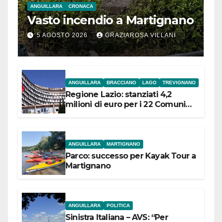
ANGUILLARA
CRONACA
Vasto incendio a Martignano
5 AGOSTO 2026
GRAZIAROSA VILLANI
ANGUILLARA
BRACCIANO
LAGO
TREVIGNANO
Regione Lazio: stanziati 4,2
milioni di euro per i 22 Comuni
dell’Etruria Meridionale
ANGUILLARA
MARTIGNANO
Parco: successo per Kayak Tour a
Martignano
ANGUILLARA
POLITICA
Sinistra Italiana – AVS: “Per