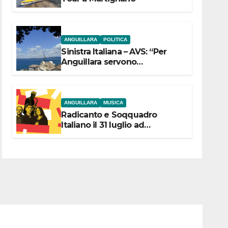
ANGUILLARA
POLITICA
Sinistra Italiana – AVS: “Per
Anguillara servono
trasparenza, partecipazione e
scelte politiche coraggiose”
ANGUILLARA
MUSICA
Radicanto e Soqquadro
Italiano il 31 luglio ad
Anguillara