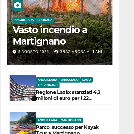
ANGUILLARA
CRONACA
Vasto incendio a
Martignano
5 AGOSTO 2026
GRAZIAROSA VILLANI
ANGUILLARA
BRACCIANO
LAGO
TREVIGNANO
Regione Lazio: stanziati 4,2
milioni di euro per i 22
Comuni dell’Etruria
Meridionale
ANGUILLARA
MARTIGNANO
Parco: successo per Kayak
Tour a Martignano