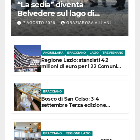
“La sedia” diventa
Belvedere sul lago di
Bracciano: ieri
7 AGOSTO 2026
GRAZIAROSA VILLANI
l’inaugurazione
ANGUILLARA
BRACCIANO
LAGO
TREVIGNANO
Regione Lazio: stanziati 4,2
milioni di euro per i 22 Comuni
dell’Etruria Meridionale
BRACCIANO
Bosco di San Celso: 3-4
settembre Terza edizione
Festival “Storie in cielo e in terra”
BRACCIANO
REGIONE LAZIO