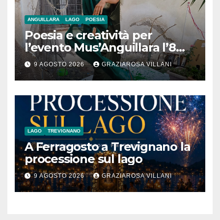
ANGUILLARA
LAGO
POESIA
Poesia e creatività per
l’evento Mus’Anguillara l’8
agosto 2026 al Museo
9 AGOSTO 2026
GRAZIAROSA VILLANI
Contadino
LAGO
TREVIGNANO
A Ferragosto a Trevignano la
processione sul lago
9 AGOSTO 2026
GRAZIAROSA VILLANI