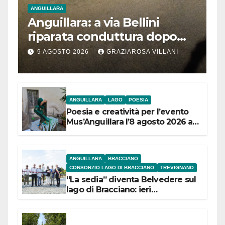
ANGUILLARA
Anguillara: a via Bellini
riparata conduttura dopo
segnalazione IdD
9 AGOSTO 2026
GRAZIAROSA VILLANI
ANGUILLARA
LAGO
POESIA
Poesia e creatività per l’evento
Mus’Anguillara l’8 agosto 2026 al
Museo Contadino
ANGUILLARA
BRACCIANO
CONSORZIO LAGO DI BRACCIANO
TREVIGNANO
“La sedia” diventa Belvedere sul
lago di Bracciano: ieri
l’inaugurazione