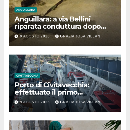
ANGUILLARA
Anguillara: a via Bellini
riparata conduttura dopo
segnalazione IdD
9 AGOSTO 2026
GRAZIAROSA VILLANI
CIVITAVECCHIA
Porto di Civitavecchia:
effettuato il primo
rifornimento di GNL ad una
9 AGOSTO 2026
GRAZIAROSA VILLANI
nave da crociera