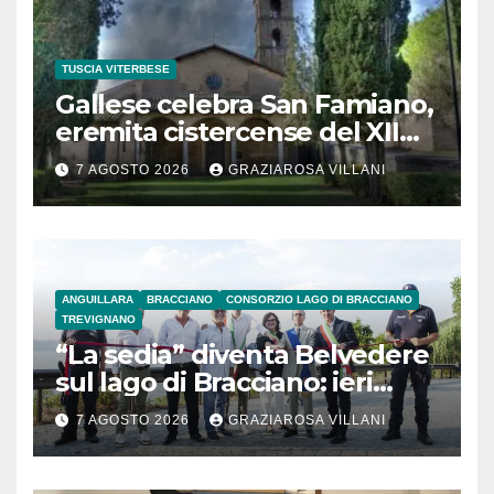
TUSCIA VITERBESE
Gallese celebra San Famiano,
eremita cistercense del XII
secolo
7 AGOSTO 2026
GRAZIAROSA VILLANI
ANGUILLARA
BRACCIANO
CONSORZIO LAGO DI BRACCIANO
TREVIGNANO
“La sedia” diventa Belvedere
sul lago di Bracciano: ieri
l’inaugurazione
7 AGOSTO 2026
GRAZIAROSA VILLANI