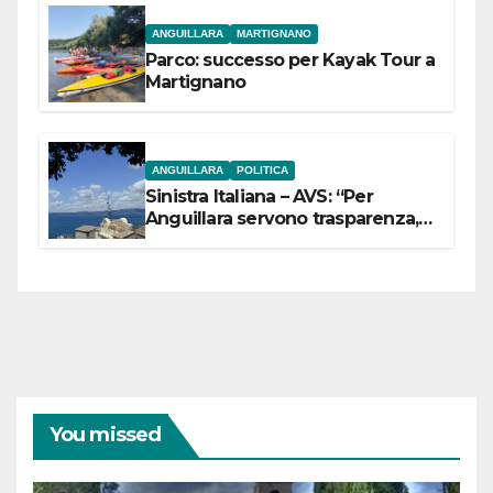
ANGUILLARA
MARTIGNANO
Parco: successo per Kayak Tour a
Martignano
ANGUILLARA
POLITICA
Sinistra Italiana – AVS: “Per
Anguillara servono trasparenza,
partecipazione e scelte politiche
coraggiose”
You missed