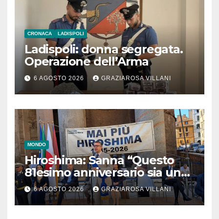
CRONACA
LADISPOLI
Ladispoli: donna segregata.
Operazione dell’Arma
6 AGOSTO 2026
GRAZIAROSA VILLANI
MONDO
Hiroshima: Sanna “Questo
81esimo anniversario sia un
monito per tutti”
6 AGOSTO 2026
GRAZIAROSA VILLANI