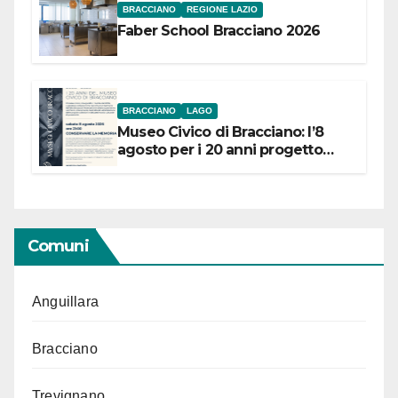
BRACCIANO
REGIONE LAZIO
Faber School Bracciano 2026
BRACCIANO
LAGO
Museo Civico di Bracciano: l’8
agosto per i 20 anni progetto
“Conservare la memoria”
Comuni
Anguillara
Bracciano
Trevignano