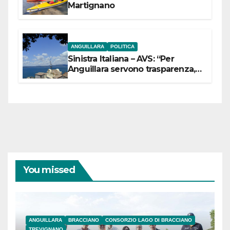
Martignano
ANGUILLARA
POLITICA
Sinistra Italiana – AVS: “Per
Anguillara servono trasparenza,
partecipazione e scelte politiche
coraggiose”
You missed
ANGUILLARA
BRACCIANO
CONSORZIO LAGO DI BRACCIANO
TREVIGNANO