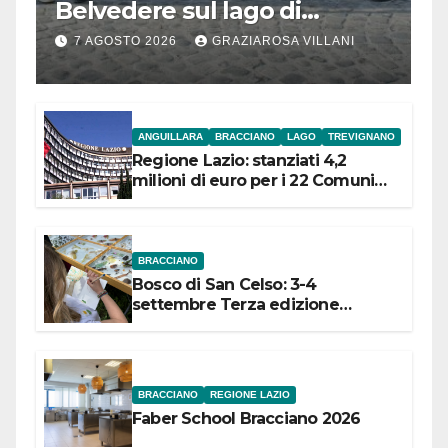
Belvedere sul lago di
Bracciano: ieri
7 AGOSTO 2026
GRAZIAROSA VILLANI
l’inaugurazione
ANGUILLARA
BRACCIANO
LAGO
TREVIGNANO
Regione Lazio: stanziati 4,2
milioni di euro per i 22 Comuni
dell’Etruria Meridionale
BRACCIANO
Bosco di San Celso: 3-4
settembre Terza edizione
Festival “Storie in cielo e in terra”
BRACCIANO
REGIONE LAZIO
Faber School Bracciano 2026