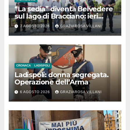
“La sedia” diventa Belvedere
sul lago di Bracciano: ieri
l’inaugurazione
7 AGOSTO 2026
GRAZIAROSA VILLANI
CRONACA
LADISPOLI
Ladispoli: donna segregata.
Operazione dell’Arma
6 AGOSTO 2026
GRAZIAROSA VILLANI