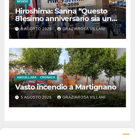
MONDO
Hiroshima: Sanna “Questo
81esimo anniversario sia un
monito per tutti”
6 AGOSTO 2026
GRAZIAROSA VILLANI
ANGUILLARA
CRONACA
Vasto incendio a Martignano
5 AGOSTO 2026
GRAZIAROSA VILLANI