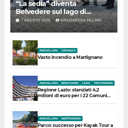
“La sedia” diventa
Belvedere sul lago di
Bracciano: ieri
7 AGOSTO 2026
GRAZIAROSA VILLANI
l’inaugurazione
ANGUILLARA
CRONACA
Vasto incendio a Martignano
ANGUILLARA
BRACCIANO
LAGO
TREVIGNANO
Regione Lazio: stanziati 4,2
milioni di euro per i 22 Comuni
dell’Etruria Meridionale
ANGUILLARA
MARTIGNANO
Parco: successo per Kayak Tour a