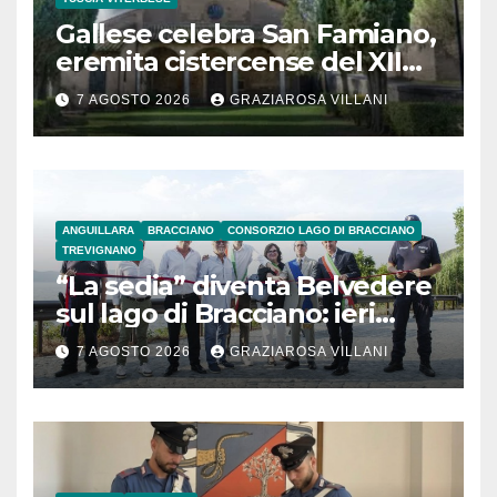
Gallese celebra San Famiano,
eremita cistercense del XII
secolo
7 AGOSTO 2026
GRAZIAROSA VILLANI
ANGUILLARA
BRACCIANO
CONSORZIO LAGO DI BRACCIANO
TREVIGNANO
“La sedia” diventa Belvedere
sul lago di Bracciano: ieri
l’inaugurazione
7 AGOSTO 2026
GRAZIAROSA VILLANI