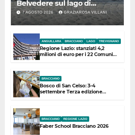
Belvedere sul lago di
Bracciano: ieri
7 AGOSTO 2026
GRAZIAROSA VILLANI
l’inaugurazione
ANGUILLARA
BRACCIANO
LAGO
TREVIGNANO
Regione Lazio: stanziati 4,2
milioni di euro per i 22 Comuni
dell’Etruria Meridionale
BRACCIANO
Bosco di San Celso: 3-4
settembre Terza edizione
Festival “Storie in cielo e in terra”
BRACCIANO
REGIONE LAZIO
Faber School Bracciano 2026