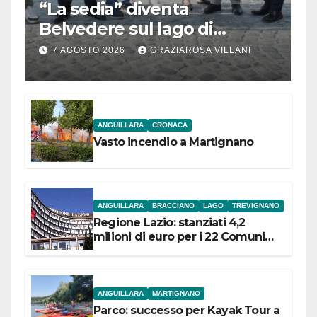
“La sedia” diventa
Belvedere sul lago di
Bracciano: ieri
7 AGOSTO 2026
GRAZIAROSA VILLANI
l’inaugurazione
ANGUILLARA
CRONACA
Vasto incendio a Martignano
ANGUILLARA
BRACCIANO
LAGO
TREVIGNANO
Regione Lazio: stanziati 4,2
milioni di euro per i 22 Comuni
dell’Etruria Meridionale
ANGUILLARA
MARTIGNANO
Parco: successo per Kayak Tour a