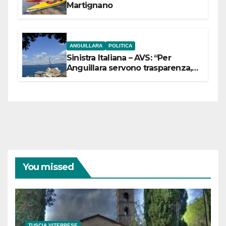
Martignano
ANGUILLARA
POLITICA
Sinistra Italiana – AVS: “Per
Anguillara servono trasparenza,
partecipazione e scelte politiche
coraggiose”
You missed
TUSCIA VITERBESE