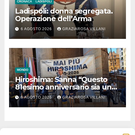
CRONACA
LADISPOLI
Ladispoli: donna segregata.
Operazione dell’Arma
6 AGOSTO 2026
GRAZIAROSA VILLANI
MONDO
Hiroshima: Sanna “Questo
81esimo anniversario sia un
monito per tutti”
6 AGOSTO 2026
GRAZIAROSA VILLANI