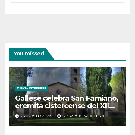
partecipazione e scelte politiche
coraggiose”
You missed
TUSCIA VITERBESE
Gallese celebra San Famiano,
eremita cistercense del XII
secolo
7 AGOSTO 2026
GRAZIAROSA VILLANI