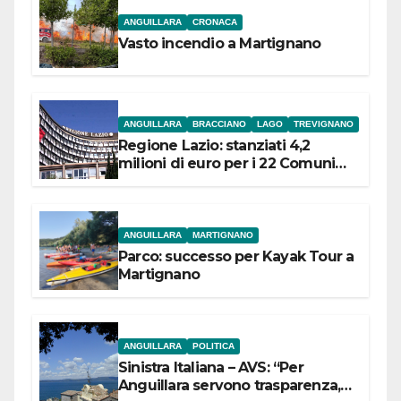
ANGUILLARA
CRONACA
Vasto incendio a Martignano
ANGUILLARA
BRACCIANO
LAGO
TREVIGNANO
Regione Lazio: stanziati 4,2
milioni di euro per i 22 Comuni
dell’Etruria Meridionale
ANGUILLARA
MARTIGNANO
Parco: successo per Kayak Tour a
Martignano
ANGUILLARA
POLITICA
Sinistra Italiana – AVS: “Per
Anguillara servono trasparenza,