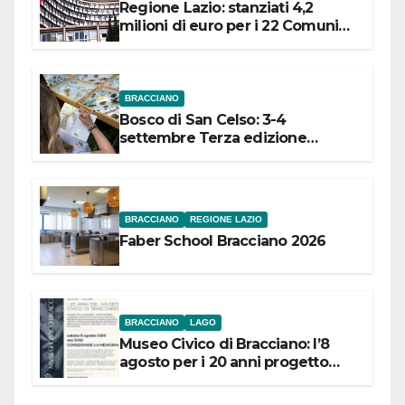
Regione Lazio: stanziati 4,2
milioni di euro per i 22 Comuni
dell’Etruria Meridionale
BRACCIANO
Bosco di San Celso: 3-4
settembre Terza edizione
Festival “Storie in cielo e in terra”
BRACCIANO
REGIONE LAZIO
Faber School Bracciano 2026
BRACCIANO
LAGO
Museo Civico di Bracciano: l’8
agosto per i 20 anni progetto
“Conservare la memoria”