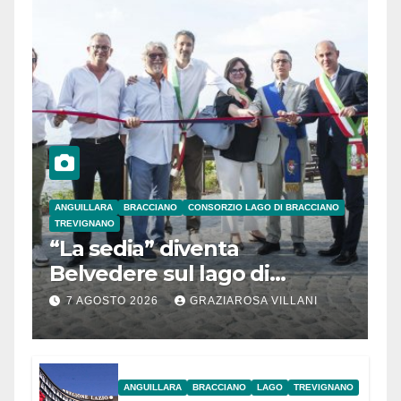
ANGUILLARA
BRACCIANO
CONSORZIO LAGO DI BRACCIANO
TREVIGNANO
“La sedia” diventa
Belvedere sul lago di
Bracciano: ieri
7 AGOSTO 2026
GRAZIAROSA VILLANI
l’inaugurazione
ANGUILLARA
BRACCIANO
LAGO
TREVIGNANO