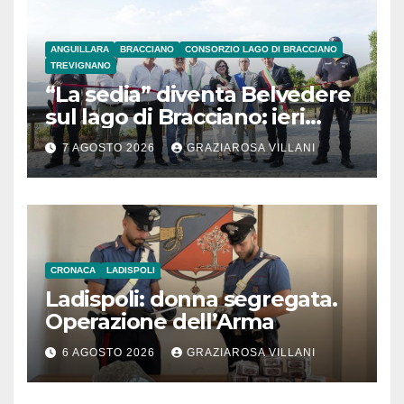
ANGUILLARA
BRACCIANO
CONSORZIO LAGO DI BRACCIANO
TREVIGNANO
“La sedia” diventa Belvedere
sul lago di Bracciano: ieri
l’inaugurazione
7 AGOSTO 2026
GRAZIAROSA VILLANI
CRONACA
LADISPOLI
Ladispoli: donna segregata.
Operazione dell’Arma
6 AGOSTO 2026
GRAZIAROSA VILLANI