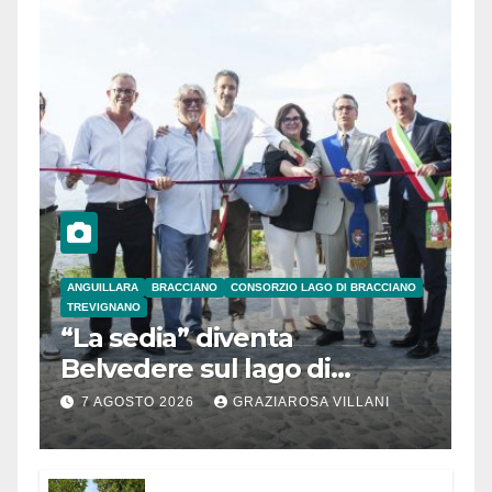
ANGUILLARA
BRACCIANO
CONSORZIO LAGO DI BRACCIANO
TREVIGNANO
“La sedia” diventa
Belvedere sul lago di
Bracciano: ieri
7 AGOSTO 2026
GRAZIAROSA VILLANI
l’inaugurazione