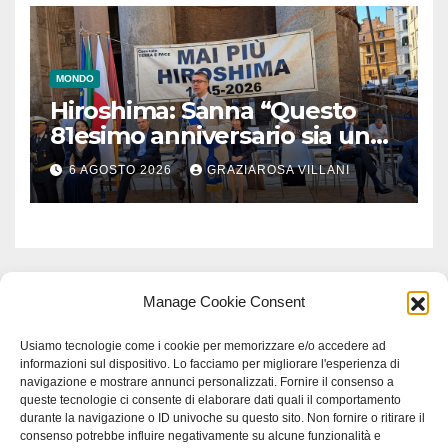
MONDO
Hiroshima: Sanna “Questo
81esimo anniversario sia un
monito per tutti”
6 AGOSTO 2026
GRAZIAROSA VILLANI
Manage Cookie Consent
Usiamo tecnologie come i cookie per memorizzare e/o accedere ad
informazioni sul dispositivo. Lo facciamo per migliorare l'esperienza di
navigazione e mostrare annunci personalizzati. Fornire il consenso a
queste tecnologie ci consente di elaborare dati quali il comportamento
durante la navigazione o ID univoche su questo sito. Non fornire o ritirare il
consenso potrebbe influire negativamente su alcune funzionalità e